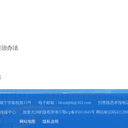
整治办法
法
咸宁市银桂路15号
电子邮箱：
hbxnhjbh@163.com
扫黑除恶举报电话：0
络传媒中心
加拿大28的版权所有©鄂icp备05011845号 网站标识码4212000
网站地图
隐私说明