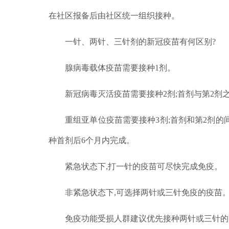
在社区报备后由社区统一组织接种
。
一针、
两针、
三针剂的新冠疫苗有何区别?
腺病毒载体疫苗
需要接种
1
剂。
新冠病毒灭活疫苗
需要接种
2
剂;
首剂与第
2
剂
重组亚单位疫苗
需要接种
3
剂;
首剂和第
2
剂的
种首剂后
6
个月内完成。
紧急状态下
,
打一针的疫苗可尽快完成免疫。
非紧急状态下,
可选择两针或三针免疫的疫苗
免疫功能受损人群建议优先接种两针或三针的