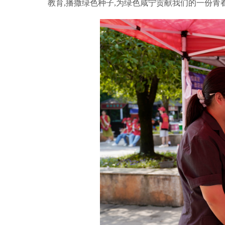
教育,播撒绿色种子,为绿色咸宁贡献我们的一份青