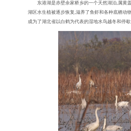
东港湖是赤壁余家桥乡的一个天然湖泊,属黄盖
湖区水生植被逐步恢复,滋养了鱼虾和各种底栖动物
成为了湖北省以白鹤为代表的湿地水鸟越冬和停歇