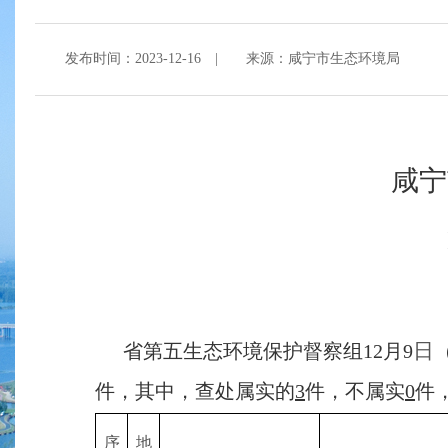
发布时间：2023-12-16
|
来源：咸宁市生态环境局
咸宁
日
省第
五
生态环境保护督察组
12
月
9
件，其中，查处属实的
3
件，不属实
0
件
序
地