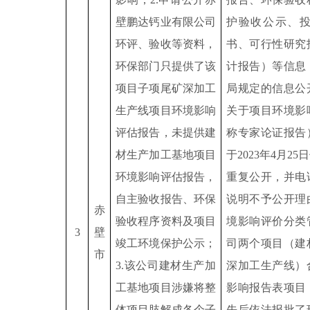
壁鹏达钙业有限公司
护验收公示、
环评、验收等资料，
书、可行性研究
环保部门只提供了该
计报告）等信息
项目子项尾矿深加工
局规定的信息公
生产线项目环境影响
关于项目环境影
评估报告，未提供建
称专家论证报告
材生产加工基地项目
于
2023
年
4
月
25
日
环境影响评估报告，
重复公开，并电
自主验收报告、环保
说明不予公开理
赤
验收程序资料及项目
境影响评价分类
3
壁
竣工环境保护公示；
司两个项目（建
市
3.
该公司建材生产加
深加工生产线）
工基地项目涉嫌将整
影响报告表项目
体项目肢解成各个子
先后依法报批了