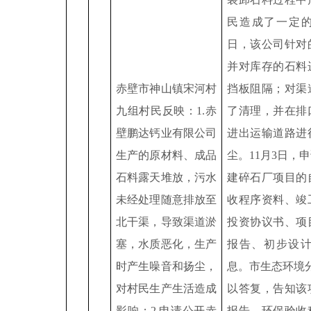
民造成了一定
日，该公司针对
并对库存的石料
赤壁市神山镇宋河村
挡板阻隔；对渠
九组村民反映：
1.
赤
了清理，并在排
壁鹏达钙业有限公司
进出运输道路进
生产的原材料、成品
尘。
11
月
3
日，申
石料露天堆放，污水
建碎石厂项目的
未经处理随意排放至
收程序资料、竣
北干渠，导致渠道淤
投资协议书、项
塞，水质恶化，生产
报告、初步设
时产生噪音和扬尘，
息。市生态环境
对村民生产生活造成
以答复，告知该
影响；
2.
申请公开赤
报告、环保验收