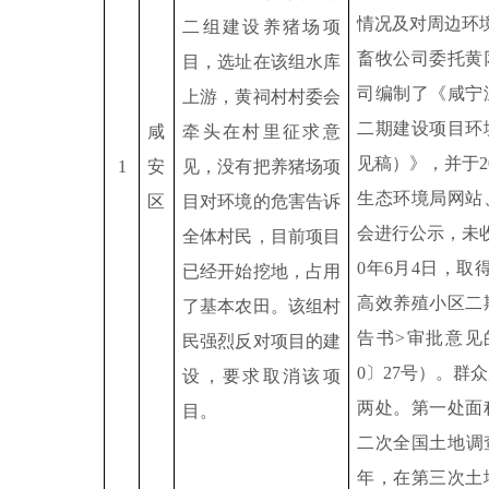
情况及对周边环
二组建设养猪场项
畜牧公司委托黄
目，选址在该组水库
司编制了《咸宁
上游，黄祠村村委会
二期建设项目环
咸
牵头在村里征求意
见稿）》，并于
2
1
安
见，没有把养猪场项
生态环境局网站
区
目对环境的危害告诉
会进行公示，未
全体村民，目前项目
0
年
6
月
4
日，取
已经开始挖地，占用
高效养殖小区二
了基本农田。该组村
告书
>
审批意见
民强烈反对项目的建
0
〕
27
号）。群众
设，要求取消该项
两处。第一处面
目。
二次全国土地调
年，在第三次土