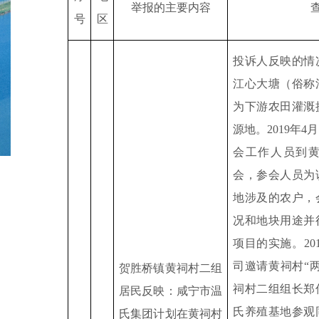
举报的主要内容
号
区
投诉人反映的情
江心大塘（俗称
为下游农田灌溉
源地。
2019
年
4
月
会工作人员到
会，参会人员为
地涉及的农户，
况和地块用途并
项目的实施。
20
司邀请黄祠村“
贺胜桥镇黄祠村二组
祠村二组组长郑
居民反映：咸宁市温
氏养殖基地参观
氏集团计划在黄祠村