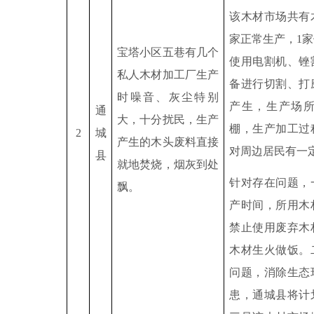
该木材市场共有
家正常生产，
1
家
宝塔小区五巷有几个
使用电割机、锉
私人木材加工厂生产
备进行切割、打
时噪音、灰尘特别
产生，生产场
通
大，十分扰民，生产
棚，生产加工过
2
城
产生的木头废料直接
对周边居民有一
县
就地焚烧，烟灰到处
针对存在问题，
飘。
产时间，所用木
禁止使用废弃木
木材生火做饭。
问题，消除生态
患，通城县将计