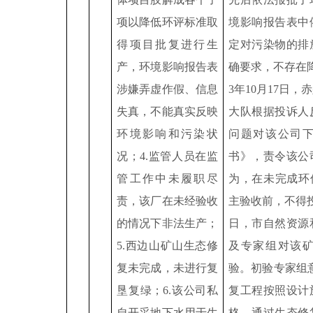
项以降低环评标准取
境影响报告表中
得项目批复进行生
定对污染物的排
产，环境影响报告表
确要求，不存在
涉嫌弄虚作假、信息
3
年
10
月
17
日，赤
失真，不能真实反映
大队根据投诉人
环境影响和污染状
问题对该公司
况；
4.
监管人员在监
书》，责令该公
管工作中未履职尽
为，在未完成环
责，该厂在未经验收
主验收前，不得
的情况下非法生产；
日，市自然资源
5.
西边山矿山生态修
及专家组对该
复未完成，未进行复
验。初验专家组
垦复绿；
6.
该公司私
复工程按照设计
自开采地下水用于生
格，通过生态修