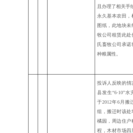
且办理了相关手
永久基本农田，
图纸，此地块未
牧公司租赁此处
氏畜牧公司承诺
种粮属性。
投诉人反映的情
县发生“
6·10”
水
于
2012
年
6
月搬
组，搬迁时该处
橘园，周边住户
程，木材市场四