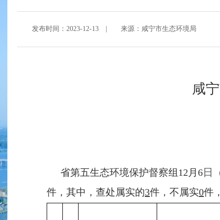
发布时间：2023-12-13
|
来源：咸宁市生态环境局
咸宁
日
省第
五
生态环境保护督察组
12
月
6
件，其中，查处属实的
3
件，不属实
0
件