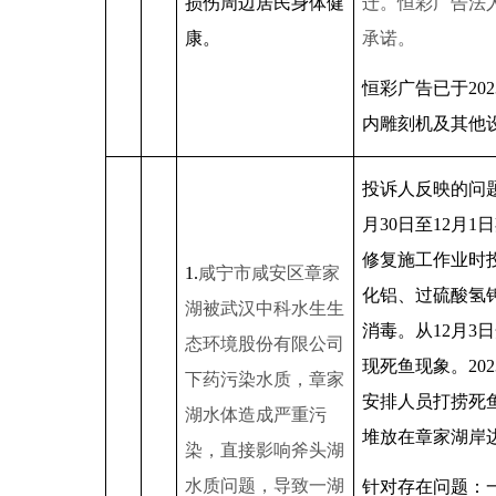
损伤周边居民身体健
迁。恒彩广告法
康。
承诺。
恒彩广告已于
202
内雕刻机及其他
投诉人反映的问
月
30
日至
12
月
1
日
修复施工作业时
1.
咸宁市咸安区章家
化铝、过硫酸氢
湖被武汉中科水生生
消毒。从
12
月
3
日
态环境股份有限公司
现死鱼现象。
202
下药污染水质，章家
安排人员打捞死
湖水体造成严重污
堆放在章家湖岸
染，直接影响斧头湖
水质问题，导致一湖
针对存在问题：