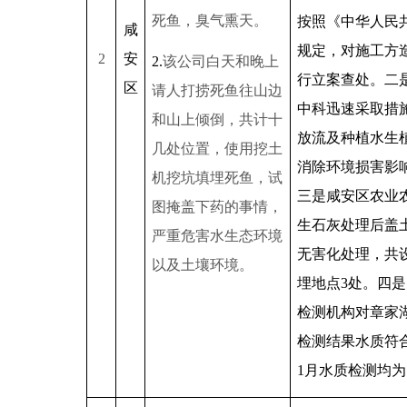
死鱼，臭气熏天。
按照《中华人民
咸
规定，对施工方
2
安
2.
该公司白天和晚上
行立案查处。二
区
请人打捞死鱼往山边
中科迅速采取措
和山上倾倒，共计十
放流及种植水生
几处位置，使用挖土
消除环境损害影
机挖坑填埋死鱼，试
三是咸安区农业
图掩盖下药的事情，
生石灰处理后盖
严重危害水生态环境
无害化处理，共
以及土壤环境。
埋地点
3
处。四是
检测机构对章家
检测结果水质符
1
月水质检测均为