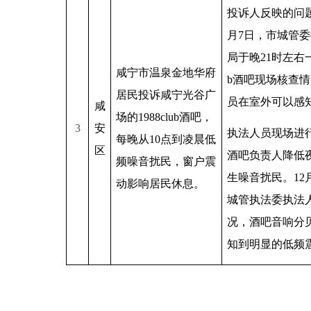
投诉人反映的问
月
7
日，市城管委
局于晚
21
时左右
咸宁市温泉金地华府
b
酒吧现场核查情
居民投诉咸宁光谷广
员在室外可以感
咸
场的
1988club
酒吧，
3
安
执法人员现场进
每晚从
10
点到凌晨低
区
酒吧负责人降低
频噪音扰民，窗户震
生噪音扰民。
12
动影响居民休息。
城管执法委执法
况，酒吧音响分
知到明显的低频