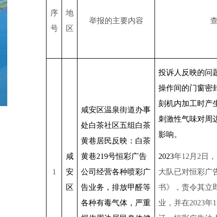
序
地
举报的主要内容
号
区
投诉人反映的问
操作间的门窗密
刻机内加工时产
咸安区温泉街道办事
刺激性气味对周
处白茶社区五组白茶
影响。
黄巷居民反映：白茶
咸
黄巷
219
号恒彩广告
2023
年
12
月
2
日，
1
安
公司经营各种喷彩广
大队已对恒彩广
区
告业务，排放甲醛等
书》，责令其立
各种有毒气体，严重
业，并在
2023
年
1