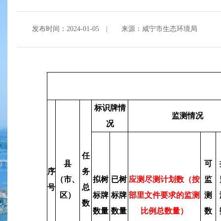
发布时间：2024-01-05
|
来源：咸宁市生态环境局
标识牌情
监测情况
况
任
县
可
序
务
（市、
拟树
已树
应测尽测计划数（按
监
号
总
区）
标牌
标牌
部里文件要求的监测
测
数
数量
数量
比例总数量）
数