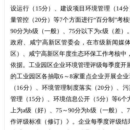
设运行（
15分
）、建设项目环境管理（
14分
量管控（
20分
）等
7个方面进行“百分制”考
90分为b级（一般）、75分以下为c级（差）
政府
、咸宁高新区
管委会
，
在市级新闻媒
区）、咸宁高新区
年度生态
环保
工作考核
中
依据。
工业园区企业环境管理评级每季度开
的工业园区各抽取
6～8家重点企业开展企
（
16分
）、环境管理制度落实（
20分
）、污
管理（
15分
）、环境信息公开（
5分
）等
6个
上为a级（好）、75～90分为b级（一般）
作评级标准（修订）》
。
企业每季度评级结