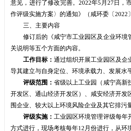
意见，进行了修改完善
。
2022年5月27
作评级实施方案
〉的通知
》（咸环委〔
202
三、主要内容
修订后的
《咸宁市工业园区及企业环境
关说明等五个方面的内容。
工作目标：
通过组织开展工业园区及企
导其建立与自身定位、环境承载力、发展水
评级范围：
省级以上工业园（咸宁高新
开发区、通山经济开发区）、咸安经济开发
围企业、较大以上环境风险企业及其它排污
评级实施：
工业园区环境管理评级每年
方式进行
，
现场考核每年
12月份进行
，
从环