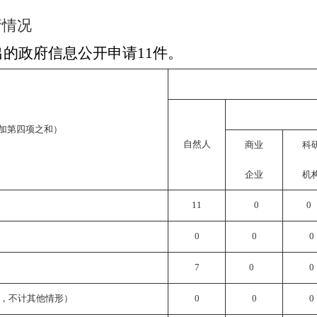
请情况
出的政府信息公开申请
11
件。
加第四项之和）
自然人
商业
科
企业
机
11
0
0
0
0
0
7
0
0
，不计其他情形）
0
0
0