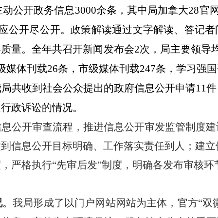
主动公开政务信息
3000
余条，其中
局加拿大28官
应公开尽公开。政策解读通过文字解读、答记者
容质量。全年共召开新闻发布会
2
次，局主要领导
级媒体刊载
26
条，市级媒体刊载
2
47
条，学习强国
我局共收到社会公众提出的政府信息公开申请
11
件
起行政诉讼的情况。
信息公开审查流程，推进信息公开审发监管制度建
做到信息公开目标明确、工作落实责任到人
；
建立
，严格执行“先审后发”制度，明确各发布审核环
况
。
我局形成了以门户网站网站为主体，官方“双微