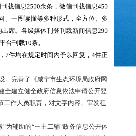
网刊载信息
2500
余条，微信刊载信息
450
问、一图读懂等多种形式，全方位、多
均出席。
各级媒体刊登刊载新闻信息
2
90
平台刊载
10
条。
，
7
件
均在规定时间内予以回复，
4
件正
设。
完善了《咸宁市生态环境局政府网
健全建立健全政府信息依法申请公开登
节工作人员职责，对文字内容、审发程
”为辅助的“一主二辅”政务信息公开体