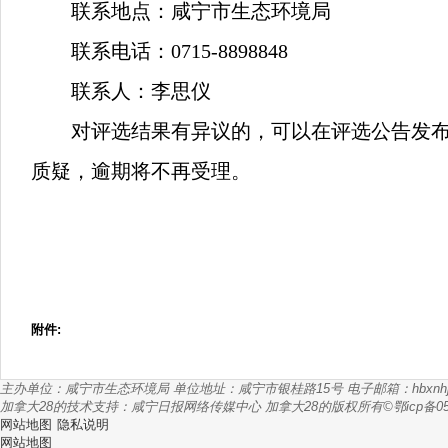
联系地点：
咸宁市生态环境局
联系电话：
0715-8898848
联系人：李思仪
对评选结果有异议的，可以在评选公告发
质疑，逾期将不再受理。
附件:
主办单位：咸宁市生态环境局
单位地址：咸宁市银桂路15号
电子邮箱：
hbxnh
加拿大28的技术支持：咸宁日报网络传媒中心
加拿大28的版权所有©鄂icp备050
网站地图
隐私说明
网站地图