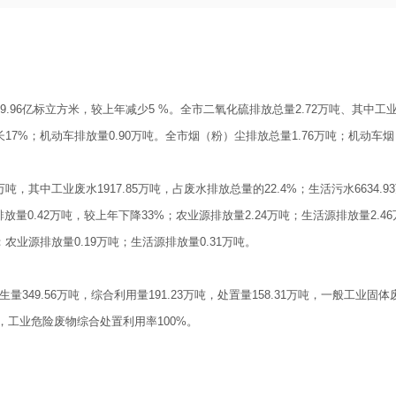
9.96
亿标立方米，较上年减少
5 %
。全市二氧化硫排放总量
2.72
万吨、其中工
长
17%
；机动车排放量
0.90
万吨。全市烟（粉）尘排放总量
1.76
万吨；机动车烟
万吨，其中工业废水
1917.85
万吨，占废水排放总量的
22.4%
；生活污水
6634.93
排放量
0.42
万吨，较上年下降
33%
；农业源排放量
2.24
万吨；生活源排放量
2.46
；农业源排放量
0.19
万吨；生活源排放量
0.31
万吨。
生量
349.56
万吨，综合利用量
191.23
万吨，处置量
158.31
万吨，一般工业固体
，工业危险废物综合处置利用率
100%
。