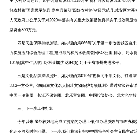
里,乡村路网连通、
延伸公路建设224.119公里,提档升级建设318.758
好农村路”国家级示范县,嘉鱼县荣获“四好农村路”省级示范县,咸安区大幕
人民政府办公厅关于对2020年落实有关重大政策措施真抓实干成效明显地
励资金300万元。
四是民生保障持续加强。
如办理的第066号“关于进一步改善城区自
力实施淦河综合治理工程,建成截污和污水收集管网648公里,排水、
污水提
101项(其中生活饮用水检测能力达94项),处于全省市州先进水平。
五是文化品牌持续提升。
如办理的第019号“挖掘向阳湖文化、
打造咸
33.3平方公里,《向阳湖文化名人旧址文物保护专项规划》通过省级评审,
中国一冶集团、
长江环保集团、
君乐宝集团、
中国投资协会、
北大光华校
三、
下一步工作打算
今年以来,虽然较好地完成了提案的办理工作,但办理质效与市政协和
化还不够及时等问题。
下一步,我们将深刻把握中国特色
社会主义民主政