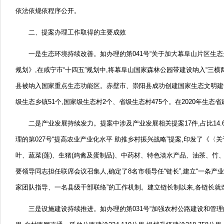
依法依规依程序公开。
二、
提案办理工作取得的主要成效
一是生态环境持续改善。
如办理的第041号“关于加大幕阜山片区生
规划》,在咸宁市“十四五”规划中,将幕阜山国家森林公园带建设纳入“三横
县被纳入国家重点生态功能区。
赤壁市、
崇阳县成功创建国家生态文明建设
级生态乡镇51个,国家级生态村2个、
省级生态村475个。
在2020年生态
二是产业发展持续发力。
提案中涉及产业发展相关提案17件,占比14.
理的第027号“提高农业产业化水平 助推乡村振兴战略”提案,印发了《〈
叶、
蔬菜(莲)、
生猪(鸡禽及蛋制品)、
中药材、
特色淡水产品、
油茶、
竹
要领导同志担任联席会议召集人,确定了8名市领导任“链长”,建立“一条产
家团队指导、
一名县级干部联络”的工作机制。
建立链长制以来,各链长就
三是设施建设持续推进。
如办理的第031号“加强农村公路建设和管理的建