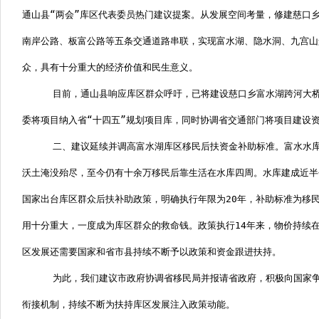
通山县“两会”库区代表委员热门建议提案。从发展空间考量，修建慈口
南岸公路、板富公路等五条交通道路串联，实现富水湖、隐水洞、九宫山
众，具有十分重大的经济价值和民生意义。
目前，通山县响应库区群众呼吁，已将建设慈口乡富水湖跨河大桥
委将项目纳入省“十四五”规划项目库，同时协调省交通部门将项目建设
二、建议延续并调高富水湖库区移民后扶资金补助标准。
富水水
沃土淹没殆尽，至今仍有十余万移民后靠生活在水库四周。水库建成近半
国家出台库区群众后扶补助政策，明确执行年限为
20
年，补助标准为移
用十分重大，一度成为库区群众的救命钱。政策执行
14
年来，物价持续
区发展还需要国家和省市县持续不断予以政策和资金跟进扶持。
为此，我们建议市政府协调省移民局并报请省政府，积极向国家
衔接机制，持续不断为扶持库区发展注入政策动能。