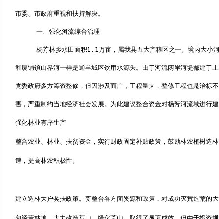
市委、市政府重视和扶持解决。
一、强化河流综合治理
杨芳林乡水田面积
1.1
万亩，属我县五大产粮区之一。境内大小
和厦铺镇山界河一样是通羊城区饮用水源头。由于河流两岸河堤都建于上
党委政府多方筹资整修，但因涉及面广，工程量大，整修工程也是治标不
害，严重制约当地经济社会发展。为此建议整合资金对杨芳河流域进行建
强化林业有序生产
整合农业、林业、扶贫资金，实行财政固定补贴政策，鼓励林农植树造林
速，提高林农积极性。
建立造林大户奖扶政策。要整合各方面资源和政策，对成功灭荒造荒的大
包经营林地，大力改造荒山、绿化荒山，取得了显著成效。但由于投资规