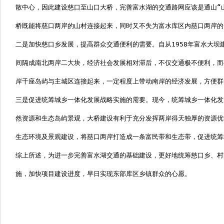
散中心，因此建设慈口至山口大桥，完善富水湖的交通路网应该是通山“
桥既能将慈口两岸的山村连接起来，同时又不失为富水库区内慈口两岸的
二是加快慈口乡发展，提高群众交通便利的需要。自从
1958
年富水大坝
间隔成南北两岸二大块，经济社会发展相对滞后，不仅交通极不便利，而
岸千座岛屿与主城区连接起来，一定程度上带动南岸的经济发展，方便群
三是促进统筹城乡一体化发展战略实施的需要。现今，统筹城乡一体化发
然资源和生态岛屿景观，大桥建设有利于充分发挥两岸得天独厚的资源优
生态环境及景观建设，将慈口两岸打造成一条富民带和生态带，促进统筹
综上所述，为进一步完善富水湖交通的基础建设，更好地统筹慈口乡、村
施，加快项目建设进度，早日实现东部库区乡镇群众的心愿。