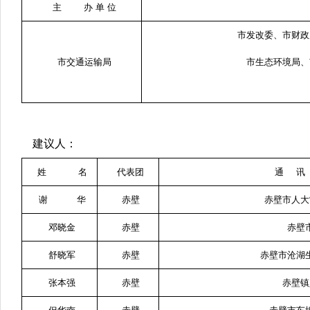
主 办 单 位
市发改委、市财政
市交通运输局
市生态环境局、
建议人：
姓 名
代表团
通 讯
谢 华
赤壁
赤壁市人大
邓晓金
赤壁
赤壁
舒晓军
赤壁
赤壁市沧湖
张本强
赤壁
赤壁镇