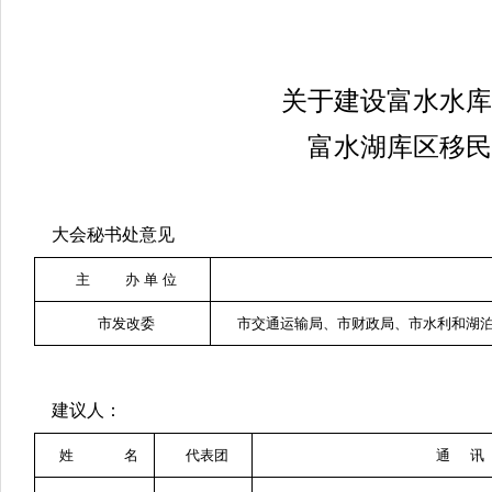
关于建设富水水库
富水湖库区移民
大会秘书处意见
主 办 单 位
市发改委
市交通运输局、市财政局、市水利和湖
建议人：
姓 名
代表团
通 讯