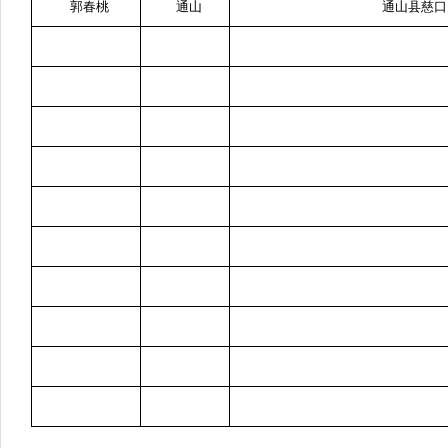
郭春桃
通山
通山县慈口