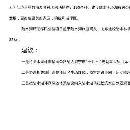
人间仙境星星竹海及各种珍稀动植物近
100
余种。建设陆水湖环湖移民公
发展，更好建设美好家园，构建和谐库区。
陆水湖环湖移民公路项目
起于陆水湖旅游码头
，向东途经陆水林
35km
。
建议：
一是将
陆水湖环湖移民公路
纳入
咸宁
市“十四五”规划重大项目库
二是协调相关部门调整项目区生态红线，预留建设空间，启动
陆
三是把陆水湖环湖绿道体系建设纳入陆水湖马拉松滨水自然景观