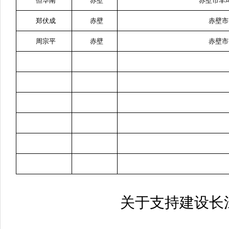
但华南
赤壁
赤壁市车
郑伏成
赤壁
赤壁市
周宗平
赤壁
赤壁市
关于支持建设长