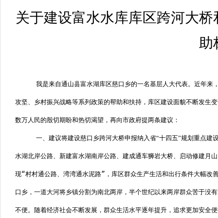
关于建设富水水库库区跨河大桥
助
我是来自通山县富水湖库区慈口乡的一名基层人大代表。近年来
攻坚、乡村振兴战略等系列政策的帮助和扶持，库区建设面貌不断发生变
数万人民的殷切期盼和热切渴望，再向市政府提两条建议：
一、建议将建设慈口乡跨河大桥申报纳入省“十四五”规划重点建
水湖北岸公路、新建富水湖南岸公路、建成通车狮岩大桥、启动修建月山
现“村村通公路、湾湾通水泥路”，库区群众生产生活和出行条件大幅改
口乡，一道大河将乡镇分割为南北两岸，半个世纪以来两岸群众苦于没有
不便。随着经济社会不断发展，群众生活水平逐年提升，追求更加安全便