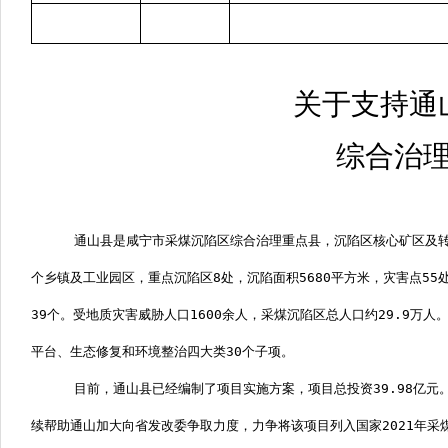
关于支持通
综合治
通山县是咸宁市采煤沉陷区综合治理重点县，沉陷区核心矿区及
个乡镇及工业园区，重点沉陷区
8
处，沉陷面积
5680
平方米，灾害点
55
39
个。受地质灾害威胁人口
1600
余人，采煤沉陷区总人口约
29.9
万人
平台、生态修复和环境整治四大类
30
个子项。
目前，通山县已经编制了项目实施方案，项目总投资
39.98
亿元
续帮助通山加大向省发改委争取力度，力争将该项目列入国家
2021
年采