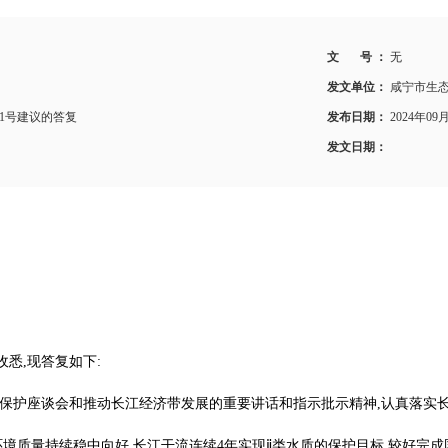
文 号 ：
无
发文单位：
咸宁市生
1号建议的答复
发布日期：
2024年09
发文日期：
悉,现答复如下:
保护座谈会和推动长江经济带发展的重要讲话和指示批示精神,认真落实长
态环境质量持续稳中向好,长江干流连续4年实现ⅱ类水质的保护目标,较好完