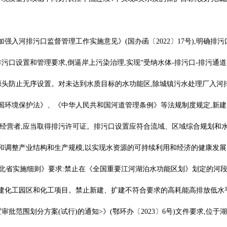
入河排污口监督管理工作实施意见》(国办函〔2022〕17号),明确排污
污口设置和管理要求,倒逼岸上污染治理,实现“受纳水体-排污口-排污通
源头防止无序设置。对未达到水质目标的水功能区,除城镇污水处理厂入河
国环境保护法》、《中华人民共和国河道管理条例》等法规制度规定,新建
经营者,应当取得排污许可证。排污口设置应符合流域、区域综合规划和
和调整产业结构和生产规模,以实现水资源的可持续利用和经济的健康发展
版)>湖北省实施细则》要求:禁止在《全国重要江河湖泊水功能区划》划定的
建化工园区和化工项目。禁止新建、扩建不符合要求的高耗能高排放低水
批范围划分方案(试行)的通知>》(鄂环办〔2023〕6号)文件要求,位