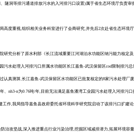
闸、隧洞等排污通道排放污水的入河排污口设置)属于省生态环境厅负责审
局高度重视,组织相关业务科室进行了会商研究,并先后2次赴省生态环境厅
院研究分析了原水利部《长江流域重要江河湖泊水功能区纳污能力核定及限制
处理入河排污口所属水功能区长江嘉鱼-武汉保留区cod限制排污总量6196.7
测算,长江嘉鱼-武汉保留区水功能区已批复核定的8家污水处理厂废水排放量61.
5吨/年、nh3-n为0.76吨/年,目前无法满足嘉鱼潘湾工业园污水处理入河排污口
建工作,我局指导嘉鱼县政府委托省环境科学研究院启动了该排污口扩建论
染防治攻坚战,深入推进重点行业污染治理,挖掘区域减排潜力,拓展环境容