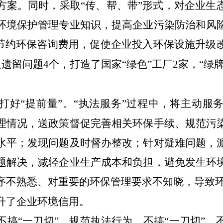
方案。同时，采取“传、帮、带”形式，对企业生
环境保护管理专业知识，提高企业污染防治和风
节约环保咨询费用，促使企业投入环保设施升级
史遗留问题
4
个，打造了国家“绿色”工厂
2
家，“绿牌
打好“提前量”。
“执法
服务”过程中，将主动服
理情况，送政策督促完善相关环保手续、规范污
水平；发现问题及时督办整改；针对疑难问题，
题解决，减轻企业生产成本和负担，避免发生环
序不熟悉、对重要的环保管理要求不知晓，导致
升了企业环境信用。
不搞“一刀切”。
规范执法行为，不搞“一刀切”，