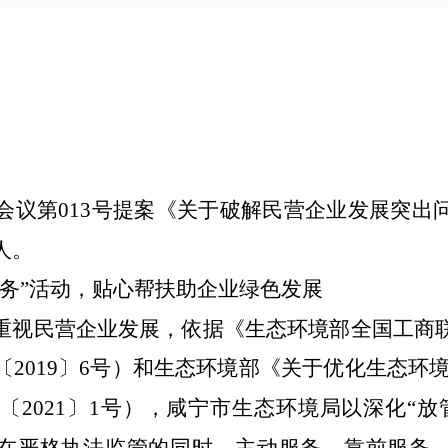
会议第
0
13
号提案《
关于破解民营企业发展突出
人。
务”活动，贴心帮扶助企业绿色发展
重视
民营企业发
展，
依据
《
生态环境部全国工商
〔
2019
〕
6
号
）
和生态环境部《关于优化生态环境
法〔
2021
〕
1
号）
，
咸宁市生态环境局以深化“放