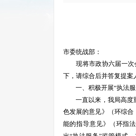
市
委统战部
：
现
将市政协六届一次
下，请
综合后并答复提案
一、积极开展“执法
服
一直以来，
我局高度
色发展的意见
》（
环综合
能的指导意见》（环指