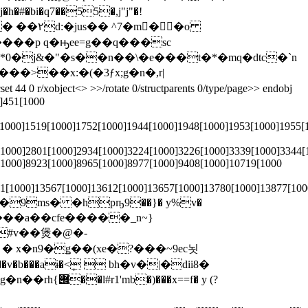
�bi�q7��55�,j"j"�!
m��o
*0�j&�"�s��n��\�e���t�*�mq�dtc�`n
> >>/rotate 0/structparents 0/type/page>> endobj
0]451[1000
[1000]1519[1000]1752[1000]1944[1000]1948[1000]1953[1000]1955[
[1000]2801[1000]2934[1000]3224[1000]3226[1000]3339[1000]3344[
[1000]8923[1000]8965[1000]8977[1000]9408[1000]10719[1000
1[1000]13567[1000]13612[1000]13657[1000]13780[1000]13877[100
�!�_�a`��9ms� �hpҧ9��}� y%v�
�#v��煲�@�-
� x�n9�ǥ��(xe�?���~9ec뇟
s���v�b���aɨ�<ܾ  bh�v�|�dii8�
x==f� y (?