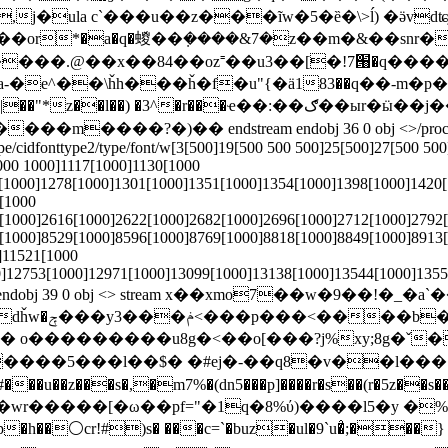
j�ula c`���u��z���ĩw�5�ȅ�\>ĺ) �ӛvdʨj�h�#
or*�a�q�蝬��ܼ����&7�z��m�&��snr�� ��٢ԁ:�jus�� ^7�
-�e^��\ȟh���ȟ�f�u"{�ӓ183��q��-m�p�
^�r���ҽ��:��ګ��ыr�ӹ��j����>��x:�(�3ƒx;g�n�,r|
dstream endobj 36 0 obj <>/procset 44 0 r/xobject<
type/cidfonttype2/type/font/w[3[500]19[500 500 500]25[500]27[500 50
000 1000]1117[1000]1130[1000
[1000]1278[1000]1301[1000]1351[1000]1354[1000]1398[1000]1420
[1000
[1000]2616[1000]2622[1000]2682[1000]2696[1000]2712[1000]2792
[1000]8529[1000]8596[1000]8769[1000]8818[1000]8849[1000]8913
]11521[1000
]12753[1000]12971[1000]13099[1000]13138[1000]13544[1000]1355
8 0 obj <> endobj 39 0 obj <> stream x��xmo7��w�9�
�����_n~}
e� o���������u8g�<��o[���?j%xy;8g�ˇ
g����5���l��$� �#ej�-��q8�v��l��� 
#���u��z���s�,�m7%�(dn5���p]����r�s��(r�5z��
pf="�1q�8%ύ)����l5�y �%g�n��rh{݌��l#r1'mb�)���
��p�h��⚪cr!#)s� ���c=`�buz�ul�9`u�̉;���}