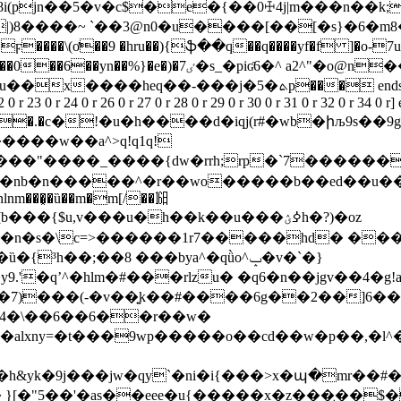
|)8����~ `��3@n0�u����[��[�s}�6�m8
(ơ��9 �hru��){ֆ��q��q����yf�f ]�o-7u���y�o4%
_�piʛ6�^ a2^"�o@n��a�4�m�=���t ���:$7?� �}\� w��
m endobj 40 0 obj <>/procset 44 0 r/xobject<>>> endobj 41 0
22 0 r 23 0 r 24 0 r 26 0 r 27 0 r 28 0 r 29 0 r 30 0 r 31 0 r 32 0 r 34 
�&�ҕ�����.�c�!�u�h����d�iqj(r#�wb�իљ9
b�n�����^�r��wo�����b��ed��u��5μռ𻞾�e
nlnm���͓�ȕ��m�m[/��㏯
�{$u,v���u�h��k��u���ߦؽh�?)�oz
³h��;��8 ���bya^�qǜo^ݒ�v�`�}
ʼ^�hlm�#���rlzu� �q6�n��jgv��4�g!a���-z
�7)���(-�v��͍k��#����6g��2��]6��q
�4�\��6��6��r��w�
�alxny=�t���9wp�����o��cd��w�p��,�l^�
h&yk�9j���jw�qy`�ni�i{���>x�պ�mr��#�|
}[�"5��'�as��eee�u{�����x�z���̡��$