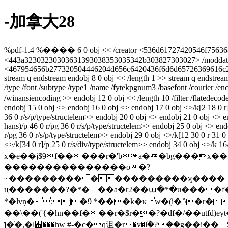
-加拿大28
%pdf-1.4 %���� 6 0 obj << /creator <536d61727420546f756368203
<443a32303230303631393038353035342b303827303027> /moddate
<467954656b277320504446204d656c6420436f6d6d65726369616c20
stream q endstream endobj 8 0 obj << /length 1 >> stream q endstrea
/type /font /subtype /type1 /name /fytekpgnum3 /basefont /courier /e
/winansiencoding >> endobj 12 0 obj << /length 10 /filter /flated
endobj 15 0 obj <> endobj 16 0 obj <> endobj 17 0 obj <>/k[2 18 0 r]/
36 0 r/s/p/type/structelem>> endobj 20 0 obj <> endobj 21 0 obj <> e
hans)/p 46 0 r/pg 36 0 r/s/p/type/structelem>> endobj 25 0 obj <> en
r/pg 36 0 r/s/p/type/structelem>> endobj 29 0 obj <>/k[12 30 0 r 31 0
<>/k[34 0 r]/p 25 0 r/s/div/type/structelem>> endobj 34 0 obj <>/k 16
x�e��j$9f�����r�'ba��bg���x��ư]6n7l��f|��]�ԩ�2*2rr
���������������o�?
~�������������������ϗ����_�
ц�������?�*���a�r2��ա�*�u����f��n
*�lvņ� ;j �9 *���k�κw�(i�`\�r��
��\��('{�hn��f���r�$r��?�df�/��utfd)ey
͂j�ׁ�,�l꬛���hw #-�c�q诅�r�v�lۜ�?��