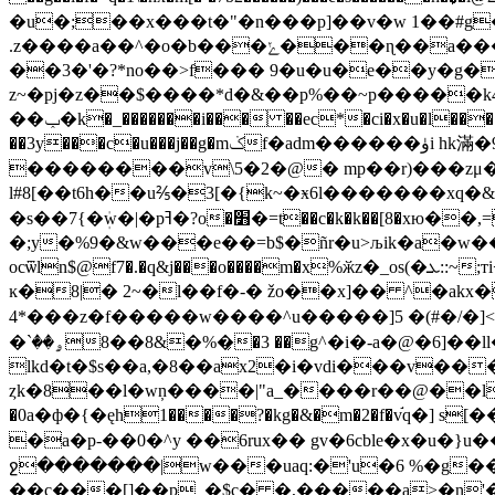
�u�;��x���t�"�n���p]��v�w 1��#g�
.z����a��^�o�b���ݺ���ɳ��a�����ɨqq&���*�˰�@yj�f��)4��ew� ��y�f��� ��s[�zz���)k9}�guņ��?
��3�'�?*no��>f��� 9�u�u�e��y�g��7
z~�pj�z��$����*d�&��p%��~p�����k4�#�i�p�� �i߲m ȟ!3
��ݕ�k�_�������i��� ��ec*�ci�x�u�l����$��:��!���g�e��03���5����*":x���jn�ak6 z�^w~b�(�����@���i��š̢���ŋ�)m�xsõ� 4%���ǭo�
��3y���c�u���j��g�mݢf�adm������ۈi hk滿�9o��ct�� v[�d~ޠ��o᱙n����� mr�uc�c���` � ����(���bx
��������v\5�2�@� mp��r)���zμ�
l#8[��t6h��u⅖�3[�{k~�ӿ6l�������xq�
�s��7{�ܲw�|�pߔ�?o�׻�=t��c�k�k��[8�xю��,=����@��ҹvt��w-9�cr���i2j��g��|
�;y�%9�&w���e��=b$�ñr�u>љik�a�w���
ocѿln$@f7�.�q&j���o����m�x%ӂz�_os(�ܥ::~;тi<�ؐt��4l��r�!3���3�h��m&5@߷���>y��|��5^�(��:�8�jp�a��y�%��
ĸ�8|� 2~�l��f�-� žo��x]�� ^�a
4*���z�f�����w����^u�����]5 �(#�/�]<<@�@f
�ۄ��`�%�&8��8̗�3 ��g^�i�-a
�@�6]��l
lkd�t�$s��a,�8��ax2�i�vdi���v���
ȥk�8��l�wņ����|"a_����r��@��l^h�
�0a�ф�{�ęh1����?�kg�&�m�2�f�v֬q�] s[��j$�{� �㜒z�v�a�djg�0�s
�a�p-��0�^y ��6rux�� gv�6cble�x�u�}
ջ�������|w���uaq:�'u�6 %�g���
��c���[]��p_�$c� �,�����a>�n'�