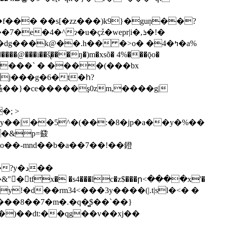
�4�^ɂ�u�çٚz�wepr|i�,ܪ�!�
j���g�6�t�հ?
 䜩��}�ce�����ş0zm,����g|
�; >
�&p=鼗
 ��^o��-mnd��b�a��7��!��鐙
�د��
tfx� �s4���lc�z$���ր<����х'�
�� �8��7�m�.�q�̻$��`��}
�)��dt:��qg��v��xj��