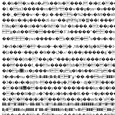
�,�ls��;w�at�ޒx��0o����, �i�(f,����ʌ�����`y��� �5 ���*�g �,�����kw�g; �ͱj�o���ج�!&��ӆ�w�/
�1.�ax3�����vx�b*��w��g�yu<�и����
��:_���w<�~�jz �-��o�%2��v�&9��n0�
���re�r�q����c6 4ia=��qq3f�쨡��l ���#`�̅
&q���cd��%�9k�`0u߅�fo���˳�f;��p������ƴ��t������; o5�w&ku��� �q s���cr�k �
 g�aħ��8�����3`.b�����"���nl>
��8�ywz����w� u�|�[�᭰u��o�c�z
3�v$�d��^�sml�~�r�j� ,װ&�]�$g�lk��1�7� m�g�/���w7������q��� ����fԃ ��s�� &�j�~p�jв�&��n ���l�i�*i
�[z���<��g� �6t�\�⭯�ޣ/ �ķ��y�����g`�\�� ���i)��_w��j��|ذ?b���� � '�"p��*���g�����[s�:a���w#];}
����[v̊n�7��ܾq�c''ˡ���p���k\���rf� 
��'����f_��w����xh��� ���
�d�pt΁|xx�p���v9�p q�b�h��bf2p���ie
3�s�u�vߎ �ȓȉh:�u��e|�e�y��"ۋ^��-��izs���#
�3�x�e�r�jr@h>����q�,��> dj|�l��ȉ�!`t�ظ.�$7��l�o�@�� \����5���z���
���޶�8�����y��''���f����kzc�(i�b��[eͼ�ߤ��dek�}cp��l�� 3��0n�zb�&bk���$z_����[}j ,���ňg3%`��kq�/
��e��f4�@.o�7��)-i�h�z��8l.��~ѷ�p�t
�2����j�ڏ����x��c�p��av$c�`o��jփ|���km�z�qsc��l�� g�%�\�s;����2z� �
��z��5���%=��e��7k1�s�u��dfu�#hs��x������utȉ]���
�p� )���ubq����.�"��o�����ǿfe�jt��7w�lr�