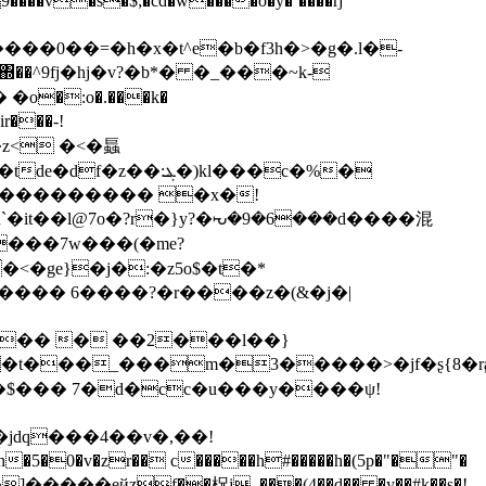
΍��^9fj�hj�v?�b*� �_���~k-
o�:o�.���k�
5���������� �x�!
u`�it��l@7o�?r�}y?�ᘨ�9�6���d����混
'���7w���(�me?
<�ge}�j�:�z5o$�t�*
����� 6����?�r����z�(&�j�|
2ƻ�� � ��2���l��}
�t���_���m�3�����>�jf�ʂ{8�r
�$��� 7�d�cc�u���y����ψ!