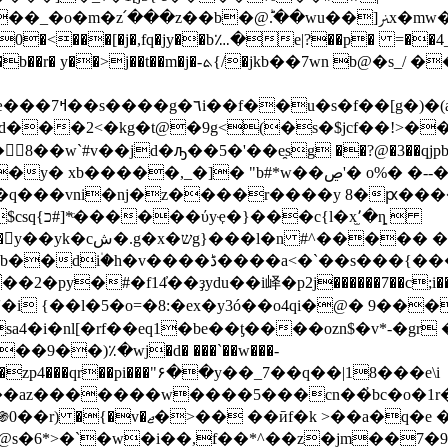
�<���[�j�,fq�jy��b؊�e|?��p� =��4_�?��
�d���2<�kg�t@�9g<(�s�$jcf��!>�
 xb�����,_�]� "b#*w��ڝ'� o%� �--���isq?
��5�\�����m���ҽn�d����׊���q���vni�nj�z����r����y 
�5|m�x�w*��eglx i�?3yoi�ֆ8m�}�%�{�$csq{כ#]*ͨ����
��ύyҿ�}���c{l�x̫٬�ȵ 
�s���{��� .q��&���1�w�]��|
py�#�f14̓��ҙydu��i峄�p2j������7��c;i
�'�i {��l�5�o=�8:�ex�y3ó��o4qi�@� 9��
a4�i�nl[�rf��eq1�be��ƫ����ozn$�v*-�g
9��)٪�wj�d� ���`��w���-
4�ŗ`�>�zp4���qr��pi���"۶��y��_7��q��|18���e\i
����w����5���cn��҆bc�o�1r�u��60gi �v�<�
�e �]�f��г��b�d �1�'
@s�6*>�`�w�i��,f��*^��z�jm��7�9