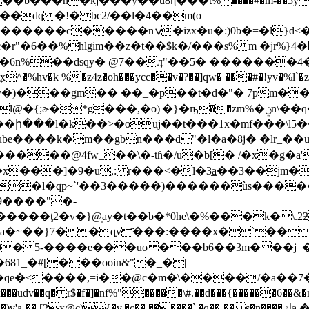
���{��dq �!� bc2/��l�4��m(o
d<����0��=�h�x�t^e�b�f3h�>�g�.l�-
�r"�6��%hlgim��z�t��$k�/���s% m �jr%}4�
6n%��dsqy� @7��ӆ"��5� �������4� �
o)|�}�ҧ��zm%�ݧn\��q�tde�df�z��:ܔ�)kl���c�%�
��ի���l�k��>�ouj��t���1x�mf���\l
ube����k�m��gbn���d"�l�a�8j� �lr_��
����@4fw_��\�-tɦ�/u�b[� /�x�g�a
���]�9�u,: r���<�l�3a̲��3��jm��
��i�l�qp~`'��3�����)������ùs���
v9����"�-
����ţ2�v�}@̩ay�t��b�*0he\�%���k�\.
��da�~��}7��q͍v҃���:����x�`��
0� 5-����e���uo ���b6��3m���j_
�����`|�q��-�� s�n����ڮa �]�����eйzf��柷j_���(4��d�� �y��#k��s�!