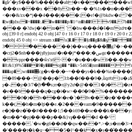
�g߇`�y$���%���[��ah�v��������w8i(pjn��5�v�c$�e�{��0ꖅ4j|m���n��k;�{���i��k�u�d��z�� �, &%cm�$t`�"�km�[[�(��b�t�l�
���xv���x ��8y2r��~� �%1s��n�s��
<�r�&/zx�*j��4���j���:|�e!�@bkdw�z ?�ϝ����\
�|wț�jdxc�=����:.��w��8��p/�1^\n�h
��9v9��,7b����0��6��yn��%}�e�)�ٸ7�s
��� �?dwj�\�m� ` �bw���ɗ́�ŝ�m'zd ͫz�u��x����heq��-���j�5�ܬp��� endstrea
obj [39 0 r] endobj 42 0 obj [47 0 r 16 0 r 17 0 r 18 0 r 19 0 r 20 0 r 
endobj 45 0 obj <> stream x��\s]�.��§r��g
��3���� ��]��wq����޳g7�>������w��a^>q!q1q!
�crj2�$nh���jȝ8yjuuu\�ι��j*���;�سgͼ��������"����_����{dw�rrh;rp�`7��������ű�s'�.��{x��
�vppr����ŵs'x6<�<�u��s�w6��-��w�n
�8:&1)9%5����9�y���ojj�� *��k>5465�|nm�����|'
���ap�;wr���֋cg�v��;�~=���ys�k��%n����[b��
�89���<@��p� 3:b��f���9�,ǜqr#z}u�ذ$�n�s�\c=>������1r7�����hd� ���e��d��d�۟#.pm6���n�
ʂ�-;�͎z�3/7�ի��ԍ;rr�r@y2ư�@��1�)�- j�z�ȕ�{
�e��b����q�cg�i�w>��f�9�%������y9.'�q
��f�)�fv���\�e�`|�8v���z�'���
k��(,�h�m�ܾlti��e.�2���vam�9�����
e�]��z�̌��#����1;5��λ69��se���k���y:
�m��*�pj��/��p��&}vֈ����d ��^
�����.`�w�g6��d��qw��r�*.>�;s�m�3>�
�'����t�k�ɋ~��5�l^��k�x�s��̂���� 