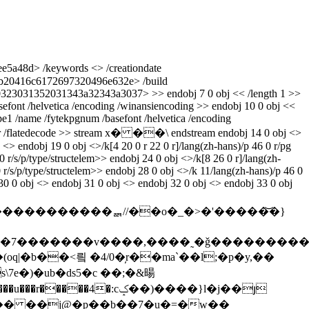
5a48d> /keywords <> /creationdate
20416c6172697320496e632e> /build
031352031343a32343a3037> >> endobj 7 0 obj << /length 1 >>
asefont /helvetica /encoding /winansiencoding >> endobj 10 0 obj <<
ype1 /name /fytekpgnum /basefont /helvetica /encoding
ilter /flatedecode >> stream x� ��\ endstream endobj 14 0 obj <>
 <> endobj 19 0 obj <>/k[4 20 0 r 22 0 r]/lang(zh-hans)/p 46 0 r/pg
 r/s/p/type/structelem>> endobj 24 0 obj <>/k[8 26 0 r]/lang(zh-
 r/s/p/type/structelem>> endobj 28 0 obj <>/k 11/lang(zh-hans)/p 46 0
j 30 0 obj <> endobj 31 0 obj <> endobj 32 0 obj <> endobj 33 0 obj
�7�������v����,����˷�ǧ���������
q|�b��<릨 �4/0�̦r��ma`��l;�p�y,��
\7e�)�ub�ds5�c ��;�&暘
��i�� ��j@�p��b��7�u�=�w��