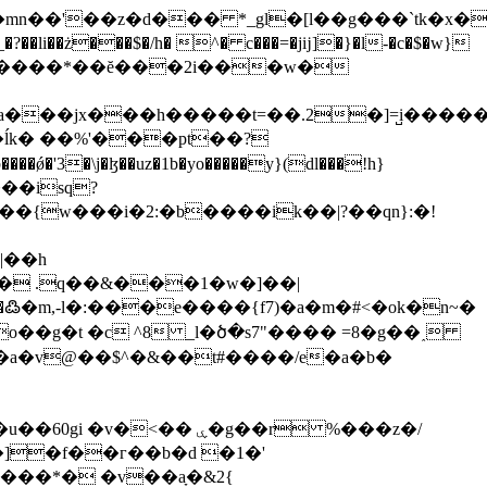
li��ż���$�/h� ^� c���=�jĳ]�}�l-�c�$�w}
�ĺk� ��%'���pt��?
8�ԗ�����{w���i�
2:�b����ik��|?��qn}:�!
��߷�m,-l�:���e����{f7)�a�m�#<�ok�n~�
�o��g�t �c ^8 _ӏ�ծ�s7"���� =8�g��˰
r �a�v@��$^�&��t#����/e�a�b�
� ۑ�g��r %���z�/
���*� �v��aָ�&2{