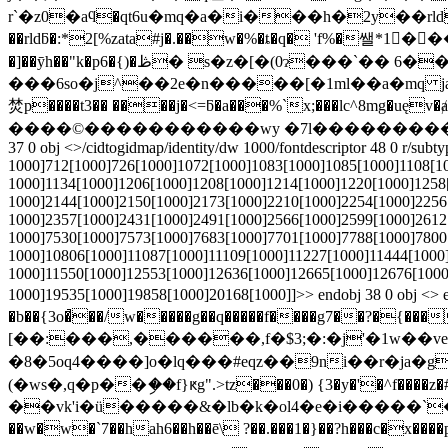
r`�z0�aϥ�qt6u�mq�a�i���h�2y��rld,
��rldƃ�:*2[%zata#j�.��w�%�ȶ�q� 'f%�쌜*1񈂜����
�]��ȳh��"k�p6�{)�ڟ� s�z�[�(0ɂ���`�� 6�����.@��x��84��oz⁼��u3��[�!7՘�q�������p q�ԣee=g��q���sc
���6so�j^��2e�n�����[�1ml��a�mq ja
焚p����t3�� ����j�<=ƃ�a���%`x;���lc^8mg�uęv�ⱥ|��"*z��l��) �3
����©�����������wy �7l������������m����?�)�� en
37 0 obj <>/cidtogidmap/identity/dw 1000/fontdescriptor 48 0 r/sub
1000]712[1000]726[1000]1072[1000]1083[1000]1085[1000]1108[1
1000]1134[1000]1206[1000]1208[1000]1214[1000]1220[1000]1258
1000]2144[1000]2150[1000]2173[1000]2210[1000]2254[1000]2256
1000]2357[1000]2431[1000]2491[1000]2566[1000]2599[1000]2612
1000]7530[1000]7573[1000]7683[1000]7701[1000]7788[1000]7800
1000]10806[1000]11087[1000]11109[1000]11227[1000]11444[1000
1000]11550[1000]12553[1000]12636[1000]12665[1000]12676[1000
1000]19535[1000]19858[1000]20168[1000]]>> endobj 3
�b��{3o�̚��/w�����g��q�����f����g7��?�{���dȟw�ݼ���y3���ݥ<���p���<����b���a��cfe
[��:���,������,f�$3;�:�j'�1w��v
�8�5oq4����]o�lq���#eqz��9ni��r�ja�
(�ws�,q�p��ި��f}ԟg".>tz���0�) {3�y�'�^f����z�
��vk'i�ü�����&�lb�k�ol4�e�i�����`�wr�����[�ω��
��w�w�`7��hah6��h��ē\ ?��.���1�}��?h���c�x��