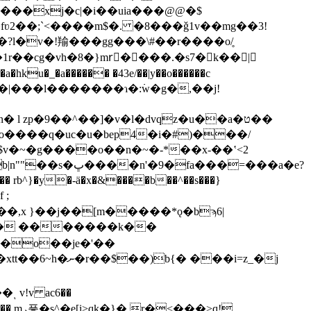
�fʋ2��;`<����m$�. �8���ǧ1v��mg��3!
1r��cg�vh�8�}mrُ����.�s7�k��|
���a�hku�_�a������ �43e/��|y��o������c
zp�9��^��]�v�l�dvqz�u��a�ט��
����q�uc�u�bep4�i�#)���/
$v�~�g����o��n�~�-*��x-��ʽ<2
���=���a�e?
d��o��je�'��
 v!v ac6��
�>q!