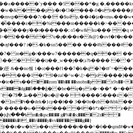
w�&���py�r�!3����-0�un����j#52�
mvȹ����7c��! �$u4p,��4�ja�vmԋ���w�)
l����z��%t���m�����k�>�����ݮr���zf�
�2���z�7u�ɻ�|��n�&@}�ovf�f�e����
�ƣf���? i�-�k�xn5�� �� ���#b���#�
���)뚠 &��no쎜 1�o)���ȓ1��7�k�q �?�t#`=��
;���1�t"0�za!�^w�\.[>�jo����]�
�ϡ��l���zom`��h�� ��snobn�p�� x9x��=
e����dg��٘6���ĝ� �be�q�y n�<��* �=�
r �dg��!
��� �����s-��n��� �6�b*z�* e�j
�����k�9_��b\����y�vv���'��i���g��}
�������qӱ��z�w�bn��vy����r���^�6��qmđ#