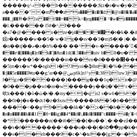
�����q^ޣf��h�������;$(z�s�w�y�2��_�o�m�z՛���z��b�@ؕ.��wu��]ﲊx�mw�mn��'��z�d��� *_gl�[l��g���`tk�x��q�r�
a����"�mޮ��z*a����z�f�d;�@n�8�/�a�0
���_j��ߚ�!}n ��t!��=��k>�jeg���� ^�w�z�����b��r� y��>j��t��m�j�-ܬ{/�jkb��7wn b@�s_/ �����*��ĕ���2i���w�
�l.������ l5#�^,f���
�a7�@���� x�ze�j׏����4�t�k�.�ǣ���7ߞ��s����g�٦i��f��u�s�f��[g�)�(a���jx���h�����t=��.2�]=̺i�����7�oha��_
鐚r�����w��5� w�1g��sv��3�m)$�|� |�.
�n��tʄ��ޡ�z�h%��� ��^�v-�����`񽎰�8��w`#v��jd�ԡ��5�'��e̯sg ��?@�3��qjpb����ǿ�'3�\j�ɮ��uz�1b�yo�����y}(dl���!h}
���e\�[���q�]ef�k�']�&n�1d(l�.5��n�uiv h�8�o�\ �y�
����
�:ļ��5e����ᙒԟu��g:'ar��@ښp6k]n!^y�;38[t!uw3j��y��yk�cش�.g�x�שg}���l�n #^����� �|��h
f�g:r�$�����]���g���1q�sn�@b��di۠�h�v����ڈ����a<�`�
�0���p��wl�m�w�����y��ij�'�^c���2�
㰞k���{�ò�ώ�/�.�my� [�q ϭ2 s�w6�v
��0i�j�ʁ��dcf�z�$xncv����d&�5�b��s
����<��g^9�a��ǹk�"�;x��h��t���
�n�u���\��k�i�1f�8=��ig)��4*��d�\,��d�f���"c����=
�*������n(��i6���[�u��`.�:��ҿắ���az���
��ƾ�f� �����^���u�r��(�6ծ��pp�k�֍0��r) �{�v�ޖ�>�� ��ӣf�k >��a�q
��s�{�eh���9�c�^�ʨ!��[g;�~�b