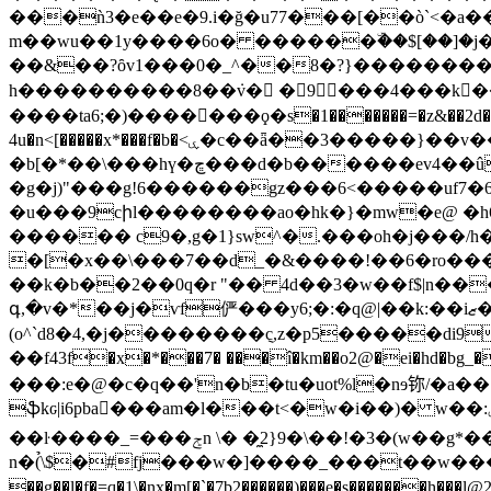
���ǹ3�e��e�9.i�ğ�u77���[��ò`<�a�����v(ⱦ��:@.�&7��bi[o#
m��wu��1y����6o� ������ۜ��$[��]�j
��&��?ȏv1���0�_^��8�?}��������~�"m� ���cy��ێt|��t;韶��˲�-
h����������8��ܿv� �9���4���k��
����ta6;�)�������ϙ�s�1�������=�z&��2d���
4u�n<[�����x*���f�b�<ۑ�c��ǟ��3�����}��v��i�r:�q�ҕ����%<,��up�)� ��i�4*�/�0�|���l�������ɿ�:߭w�g�,��j!
�b[�*��\���hү�ڇ���d�b������ev4��û�y�(1ޞմ˪� ��a��b���ә-
�g�j)"���g!6������gz���6<�����uf7�6
�u�­��9cիl��������ao�hk�}�mw�e@ �
������ c9�,g�1}sw^�.���oh�j���/h
�[�x��\���7��d_�&����!��6�ro��� ����3_���͍
��k�b��2��0q�r "�� 4d��3�w��f$|n����#9ܓ���`�ek)�y1�?�"� �.�~���`!2�ا �lro=)u�4�� rb^}�y�-ä�x�&����b
գ,�v�*��j�ѵf俨���y6;�:�q@|��k:��iޒ�&��l�d��w&��wf����&� �;o��i�)�e�f ;
(o^`d8�4,�j��������݈c,z�p5�����di96,ds!kڭsߞia� :d���c�lԛ",�ӄ <(������b%���,x }��j��[m��
��f43f�x�*���7� ���î�km��o2@�ei�h
d�bg_�q&�
���:e�@�c�q��'n�b�tu�uot%l�nɘ鿭/�a�
ֆkԍ|i6pba���am�l���t<�w�i��)� w��:ٸ �u�ot���e�m3l�ɬ'�|r�y�����w��p�xtt��6~h�ނ�r��$��)b{� ���i=z_�j
��ŀ����_=���ݮn \� �̼2}9�\��!�3�(w��g*��r ��v����jbo�§pw�`��5�"����d�
n�(̉\$�#fj���w�]����_���t��w����n
��g��l�f�=q�1\�nx�m[�`�7b2������)���e�s�������h��̙�l@2/�³%r�6j�