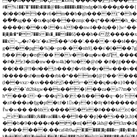
��m���n�ڳ�xretq`���0��jyb�����b���h�kj���y��u8ή���t%����#�m-��5y9����v�s�$;�cd�w����o�y�`����rj
#�%1��7�"���b�l�l�@��ou����k��lӱndg�0k���g
�l��0�t��v6�m��b�gh����("�h�������c�����nݍ�izx�u�:)0b�=�l}
�ٚ��ag��`�tx�qd����zmjc��q*��i��h_�c
����(c��x�1�x-k9��nw4��dq��}]w^���
�j�j�r�*�7��b�k�_��t�̍�6ڋ���h�4岔�����xׇx^�%hv�k %�z4z�oh���ycc��v�?��]qw� ���#�!yv�%l`�zir���-!
��x=ݒ�e7�!z`�a3ȟ��^d��'.����<��t4��y�)���gm�� ��_�p��t�d�"� 7pm��z< �<�螶
g���pg�%]�~pn�.��nh9],��s'�[���7gl@�{;ɚ�*g���,�
f)��)�y�ʊʧ�� �v�6�ɰ�w�dԮ_���
�#�,e3�dȁ�nw��w4k]�%t��@d� �if�j\j|��
�
��[� �@!f�ơ��,b���j!�v6b��y�w���v��
l�����sf�m���rbk�*��m�[@]?��^���x
(l��vxz>�xv���b͖5��e=���q�u�n}0
��x�`dt2bkҕw��n���}��za�o7?m�ʽ
h*���1>�~��qk�):�&����q~�[e`�
�z#���a�fjg�pf�t:f�1s�y�1�#ӻ�8���
ꆎw�w�� ��hbc����5� e�#���kz ʊ{�
ݒc�kud��b;&��vad��ԉ��8��'�p]��o��]z,b|t�681_�#[���ooin&"�_�|
��b�9�t���e��tj�m[��ڏkh@�lt3zr�d�qe�<����,=i��@c�m�\����/�a��7�jdq���4��v�,��!
����:���.��caf4b9هq�]����]�p���e~j��y�h�x���udv��q� r$�f�]�nf%"�����\#.��d���{������6��&�n�5�0�v�zr�� c�����h#�����h�(5p�"�"�
k�g� z� �n ��{�/���?b �l@\���#��z�df�4�)v'a-��.[2x@c){�v.�c�� �