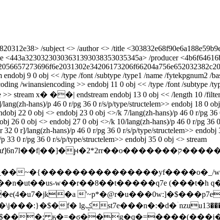
12e38> /subject <> /author <> /title <303832e68f90e6a188e59b9ee
 <443a32303230303631393038353035345a> /producer <4b6f64616b
56657273696f6e2031302e34206173206f66204a756e652032382c20323
m endobj 9 0 obj << /type /font /subtype /type1 /name /fytekpgnum2 /b
ncoding /winansiencoding >> endobj 11 0 obj << /type /font /subtype /t
ecode >> stream x� ��| endstream endobj 13 0 obj << /length 10 /f
lang(zh-hans)/p 46 0 r/pg 36 0 r/s/p/type/structelem>> endobj 18 0 obj
ndobj 22 0 obj <> endobj 23 0 obj <>/k 7/lang(zh-hans)/p 46 0 r/pg 36 0
dobj 26 0 obj <> endobj 27 0 obj <>/k 10/lang(zh-hans)/p 46 0 r/pg 36 0
 r 32 0 r]/lang(zh-hans)/p 46 0 r/pg 36 0 r/s/p/type/structelem>> endob
/p 33 0 r/pg 36 0 r/s/p/type/structelem>> endobj 35 0 obj <> stream
��o�������ק���������������ퟗ//��o�_�>�'�����͝�}
�~�{���������������yf����o�_/w
�ut��us-w��r��8��t�����q7e (���t�h q�(o
e(4�u7�jk�a '~p*�@r�u���0w:]�$���p7es
t�\j���:}�$�
f� lgݤst7e���n�:�d�ۤnzuu13�����u���r�����4�:cݤ��)����}l�j��յ
g��i��$���; ̤ӄ�=�ϭ��g�q�=����(�