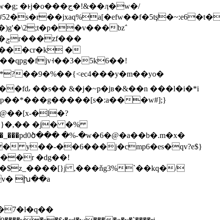
s�r��jxaq%a[�efw��f�5tş̛�~:e6�t
g'�\2;t�p��v���bz΅
��
qpg�fjv˧��3�5k6��!
*?��9�%��{˂ec4���y�m��yo�
�@��[x-�l�?
�}�,�� �j� �%
��_���pd0ծ��� �%-�w�6�@�a��b�.m�x�
�� y��-��6���j�cmp6�es�qv?e$}
v� խ��a
�w�7�l�q��