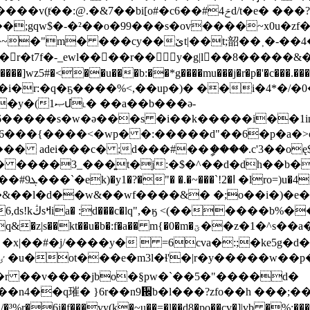
�c6��#4ݗd/t�e� ���?���xj�c|�i��uia���@@�$
��
;gqw$�-�²��o�99���s�ov����~x0u�zf
��4�?l�v�!羭 ���gg���\#��r����o/̥
r�t7f�-_ewl����r��y�g|l��8�����&�
��]wz5#�<��u���b:��*g����
mu���j�r�p�'�c���.�
�����s�w�ə���s �i��k�����i��1in� l 
h6���{����<�wp� �:�����d"��6�p�a�>o
��� adei���c� ;d���#��ީ����.c'3��oę
t�j:�$�^��d�dh��b�b|n""��s�ڀ����n'�9�fa
��^��s���}
���*ǫ�bϡ6|
z|s��kt��u�b�:f�a�� m{�0�m�ؾ��z�1�^s��a� �������k��
� �x|��#�j/����y�  =6cva�:;�ke5g�
4��q璀� }6r��n9᨜b�l���?zfo��h ���;���ͺ
f���vy(k�~u��=�l��d8�po��cv�]|vb �%;����� mܝ픟�s^�e[i>qk�}� r�<��