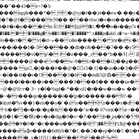
�"��43�e=?�!r
�@f�j���e5ϥ�� ���vbw)�v�m������7�e
��[(@f�؉���o�i��pء7�dg���k@��.h�� �>o� �4�ߤ�a%
��i���ž�-5����;�dh�i/&���7�� �y5
&����l�ví�p\� f�z���_c��*h��/f{-
�� qx,ُ�[���#��@�x5�.f}��sn�a�3|�d
kx����l��r��э�����3���$��`���iar�
|r:v� 3~ y�l�%qd�-*��;oȉ{�r��w�vu�w
l�~�r���qٙe�̺����i��[p�b����\��9?-�
ӑ(u6�̄%v��}�en��o�`�zo��z���x�d�?y
�|�r�t�/�g�&����^te�� 07vmk�æ>��&"�
=�?\��)h�ڒƣ�h!�'9y!�d��rm34<���3y����(|.t|sl�<� �
u���(�9�0�^�c���ӎ����fi"j��/れ$@��
��aaֆr����6dȣyb�7�l_��2��ep�6i�5 �l)�
���]�_v�1[j5{'c����%��#w|