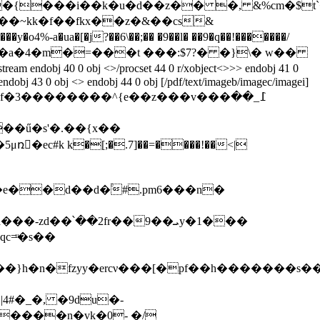
��~kk�f��fkx��z�&��cs&
-a�ua�[�j?��6\��;�� �9��l� ��9�q��!�������/
0 r] endobj 43 0 obj <> endobj 44 0 obj [/pdf/text/imageb/imagec/imagei]
s��9gf�3��������^{e��z���v���߁_��
c#k k�[;�.7]��=����!��<|
d��՝��2fr��9��ܝy�1���
c=ͧ�s��
�}h�n�fzyy�ercν���[�pf��h�������s��l
4#�_�, �9du�-
�����n�vk�0- �/