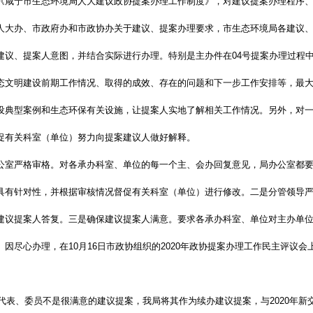
《咸宁市生态环境局人大建议政协提案办理工作制度》，对建议提案办理程序
人大办、市政府办和市政协办关于建议、提案办理要求，市生态环境局各建议
建议、提案人意图，并结合实际进行办理。特别是主办件在
04号提案办理过程
态文明建设前期工作情况、取得的成效、存在的问题和下一步工作安排等，最
设典型案例和生态环保有关设施，让提案人实地了解相关工作情况。另外，对
促有关科室（单位）努力向提案建议人做好解释。
公室严格审格。对各承办科室、单位的每一个主、会办回复意见，局办公室都
具有针对性，并根据审核情况督促有关科室（单位）进行修改。
二是
分管领导
建议提案人答复。
三是
确保建议提案人满意。要求各承办科室、单位对主办单
。因尽心办理，在
10月16日市政协组织的2020年政协提案办理工作民主评议
，代表、委员不是很满意的建议提案，我局将其作为续办建议提案，与2020年