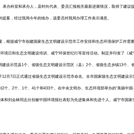
导、承办科室和承办人，及时向代表、委员汇报相关最新进展情况，取得了建议提
治的提案，经过我局今年的续办，该委员对我局办理工作表示满意。
提案，根据咸宁市创建国家生态文明建设示范市工作安排和生态环境保护工作需要
·5”世界环境日和生态文明建设培训、咸宁环保世纪行等宣传活动。制定并印发了
建设示范县1个、省级生态文明建设示范区（县）2个、省级生态乡镇13个、省
于12月7日正式通过省级生态文明建设示范市命名。全市国家级生态文明建设示
个、2个、1个、41个和433个。在中央文明办、生态环境部举办的“美丽中国
集体和刘会林同志分别被中国环境报社表彰为先进集体和先进个人。咸宁市国家