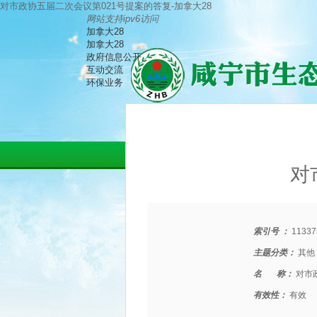
对市政协五届二次会议第021号提案的答复-加拿大28
网站支持ipv6访问
加拿大28
加拿大28
政府信息公开
互动交流
环保业务
对
索引号 ：
11337
主题分类：
其他
名 称：
对市
有效性：
有效