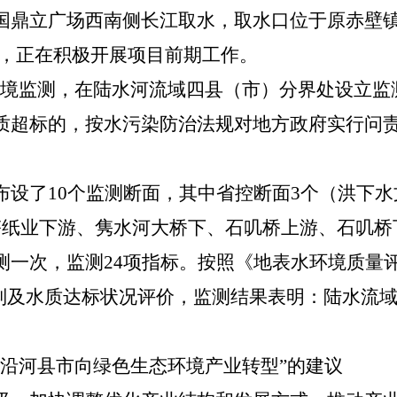
国鼎立广场西南侧长江取水，取水口位于原赤壁
前，正在积极开展项目前期工作。
环境监测，在陆水河流域四县（市）分界处设立监
质超标的，按水污染防治法规对地方政府实行问
布设了10个监测断面，其中省控断面3个（洪下
塔纸业下游、隽水河大桥下、石叽桥上游、石叽桥下
测一次，监测24项指标。按照《地表水环境质量
水质类别及水质达标状况评价，监测结果表明：陆水
持沿河县市向绿色生态环境产业转型”的建议