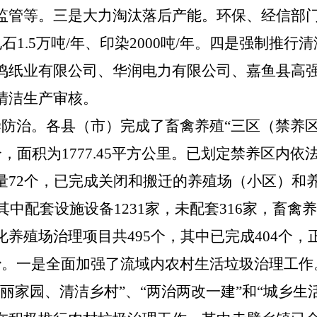
监管等。
三是
大力淘汰落后产能。环保、经信部门
石1.5万吨/年、印染2000吨/年。
四是
强制推行清
鸣纸业有限公司、华润电力有限公司、嘉鱼县高
清洁生产审核。
染防治。
各县（市）完成了畜禽养殖“三区（禁养
个，面积为1777.45平方公里。已划定禁养区内
量72个，已完成关闭和搬迁的养殖场（小区）和养
，其中配套设施设备1231家，未配套316家，畜
模化养殖场治理项目共495个，其中已完成404个，
治。一是
全面加强了流域内农村生活垃圾治理工作。自
丽家园、清洁乡村”、“两治两改一建”和“城乡生