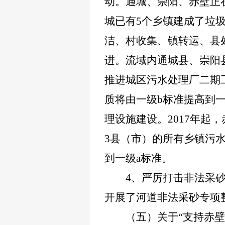
动。通城、崇阳、赤壁正
城已有5个乡镇建成了垃
洁、村收集、镇转运、县
进。流域内通城县、崇阳
推进城区污水处理厂二期
质将由一级b标准提高到
理设施建设。2017年
3县（市）的所有乡镇污水
到一级a标准。
4
、严厉打击非法采
开展了河道非法采砂专项
（五）关于“支持赤