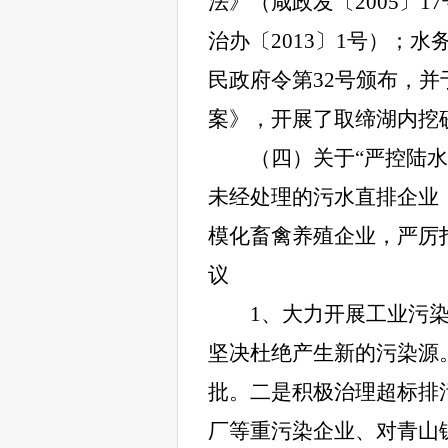
法》（咸政发〔2005〕
治办〔2013〕1号）；
民政府令第32号颁布，并
案》，
开展了取缔湖内挖
（四）关于“严控陆
未经处理的污水直排企业
模化畜禽养殖企业，严厉
议
1
、大力开展工业污
坚决杜绝产生新的污染源
批。
二是
积极治理超标排
厂等重污染企业、对青山