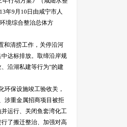
治三年行动方案》（咸陆水整
3年9月10日由咸宁市人
湖环境综合整治总体方
置和清捞工作，关停沿河
集中达标排放。取缔沿岸规
、沿湖私建等行为”的建
化环保设施竣工验收关，
、涉重金属招商项目被拒
施并运行、关闭鱼套湾化工
进行了搬迁整治、加强对高