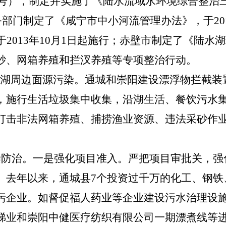
17号），制定并实施了《陆水流域水环境综合整
水务部门制定了《咸宁市中小河流管理办法》，于201
于2013年10月1日起施行；赤壁市制定了《陆水
砂、网箱养殖和拦汊养殖等专项整治行动
。
水湖周边面源污染。通城和崇阳建设漂浮物拦截装
，施行生活垃圾集中收集，沿湖生活、餐饮污水
打击非法网箱养殖、捕捞渔业资源、违法采砂作业
染防治。一是
强化项目准入。严把项目审批关，强
。去年以来，通城县7个投资过千万的化工、钢铁
污企业。如督促福人药业等企业建设污水治理设
锑业和崇阳中健医疗纺织有限公司一期漂煮线等