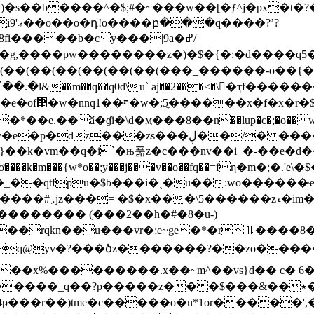
g,����pw��������z�)�$�{�:�d����q5�
(��(��(��(��(��(��(��(���_������-o��{
5�(՝��.�l&��m��q��q0d\u` aj��2���<�\򄣹�ҭf��
�)�[�]\�3�<
e.��ӑ�ɠi�\d�ӎ���8��n��lup�c�;�o�� w�?�'
s���ڸ��/� ����\�#������ib
k�m���{w*o��;y���j���v��o��fq��=fη�m�;�.'e
i/�_��qtfpu�$b���i�ˏ�u��:wo������ҽ
'3���_� �����
̿�������� (���2��h�#�8�u-)
rqkn��u���vr�;e~ge�*�r⥮����8���;
���ծz�������?��zo�����f�i|kў�a���o�ꩬ�fi{ר|
p�����z���$���&��٭�b�^���m � 2�#�����)
ҏ���r��)tme�c�����o�n*1or�����',�3��