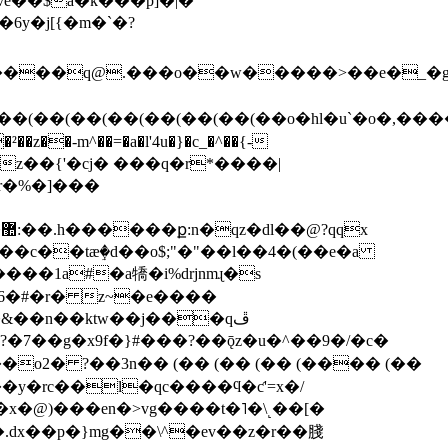
e��$ǟ�k���p]�|�
�g�����q@.���o��w�����>��e�_�
(��(��(��(��(��(��(��(��o�hl�u`�o
�,����
�-m^��=�a�l'4u�}�c_�^��{-
��c��tæٟ�d��o$;"�"��l��4�(��e�a
���1a#�a犞�i%drjnmɻ�s
6�#�r� z~�e����
�7��g�x9f�}#���?��ǭz�u�^��9�/�c�
�o2� ?��3n�� (�� (�� (�� (���� (��
��y�rc��l�qc����ϥ�ƈ'=x�/
x�@)���en�>vg����t�˥�\˻��[�
.dx��p�}mg��\^�ev��z�r��䏼