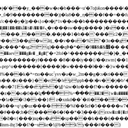
_���w�e�b���~u'�7oƥӂon����\��ݥ�s��%yg�67�e0u�xa� �t���
u}yϩ�� �����r��g[�o�k�/�bx���a��/ia<�
�� ~���w�w��#�2�j�6�$mi�i�p~�|
�9�� ��,�e�, ��?��z�%|m? ��z�h-�c �3}mr�^�}
�h��aev
���g�e� _�g�f֑"�=2fol�^�������u�]�_���
?��������yf���� �8�\��iy��{/��zwm{��1
epepepepepe%-pep^u������[����]�w�����l��>�}w��
��k�*=ռo��ucؐ yvv�a�w_2m��g�:s�ri���
��.�z���}��e{�!ep\ƿpb��:�v��)�b^�
u�u�7{lu��epv�낾^ӹw�lu���f?�w�����o�
�կ����%=���i��2�{w�u����-�j�'fɩj��>�
�*�3ַ���)]exw�zr�{�z#�o.��vv=o�t�7��ɹnw����g����
�m����inrn-ihӻ3��l?�~uƙe�!@b�k'y���#���}