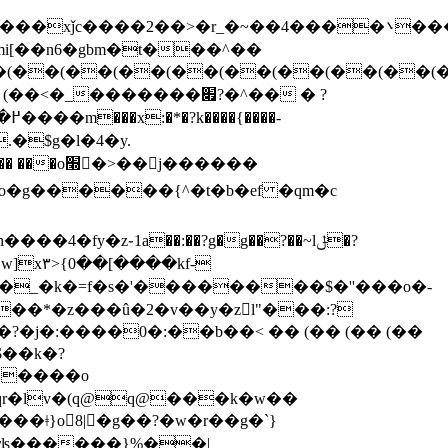
�(��(��(��(��(��(��(��(��(
׭�>��j������
��o�g������{^�t�b�ef �qm�c
�q�g�w�_�k�=f�s�'��������$�''���o�-
��*�z���û�2�v��y�zl"���:?
$��k�?
�����o
�ǂ}o󮎽8|�g��?�w�r��g�`}