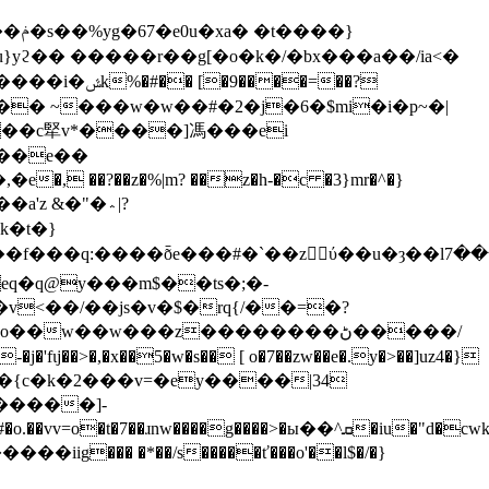
�}
a'z &�"�؞|?
k�t�}
��f���q:����ȭe���#�`��zύ��u�ȝ��lش���7f���������<���?
eq�q@y���m$��ts�;�-
v<��/��js�v�$�rq{/��=�?
�w��w���z��������ڻ�����/
,�x��5�w�s�� [ o�7��zw��e�.y�>��]uz4�}
>�ы��^ܩ�iu�"d�cwk�n�>���qp����h(�2