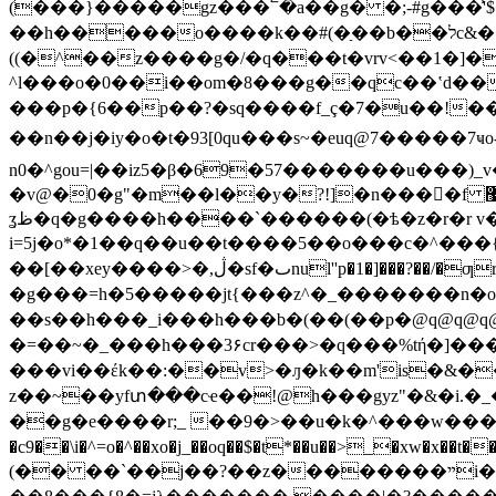
(���}�����gz���՟�a��g� �;-#g���͗'
��h�����o����k��#(�ַ��b��לc&�����:m��#y@��x�* *��z���jԫ���i/�s^���;ٯ�z�e�|��t}�[�m[�: �>
((�^��z����g�/�q���t�vrv<��1�]�
���p�{6��p��?�sq����f_ç�7�u��!��
��n��j�iy�o�t�93
[0qu���s~�euq@7�����7ҹo-���n��*��ߖ��ࢡ����o���#�[���?
n0�^gou=|��iz5�β�69�57�������u���)
�v@�0�g"�m��l��y�?!]�n���񣌩�f ޷-�"ͮ�iq&ϙ �n�k���55�cίbt$�.����ppm����?
ʓظ�q�g����h����`������(�ѣ�z�r�r v��;yu�����v����e�u�g���j5�e��s r�?
i=5j�o*�1��q��u��t����5��o���c�^���{u-{g���?�?���� o��
��[��xey����>�,ڷ�sf�ٮnul''p�1�]���?��/�ƣrm�ڝ8�l)t�\������-��w'��4�طc8���koe/
�g���=h�5�����jt{���z^�_�������n�oa
��s��h���_i���h���b�(��(�� p�@q@q@q@q@q@
�=��~�_���h���3۶cr���>�q���%tή�]���
���vi��έk��:��v>�ԓ�k��m'is�&��
z��~��yfտ���cҽ��!@h���gyz"�&�i.�_�
��g�e����r;_ ��9�>��u�k�^���w���#����_�� ۯc��~ ��_�4jd�` {
�c9��\i�^=o�^��xo�j_��oq��$�t*��u��>_�xw�x��t�
��
(�� ��`��j��?��z��������ײi��(s��������o2�?����yw�i7��?z޷��g����ے�v& "1���;�n����|