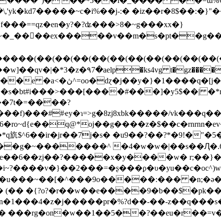
�����")� ��~5��l�_���� ��=ɯ%v
==qz�en�y?�?ʥ���>8�~g���xx�}
���>�~�_����ex�����v��m�s�pt�
�����
(��(��(��(��(��(��(��(��(��(��
�|�*3�z�۹7�aelp�ks4vg t�gz�����²��z�
j�z��{'�cj� ���q�r*����|
��7t�=����?
ro~d{e��q@*oj��g����z�$��c�rnrnn�ev
斻$^6��ir�jr��7j�s� �u9��?��?*�9!�"�5�
��g�~�������^ �4�w�w�|��s��Ԯ�.
����v�}��2���=�ʂ���ϼ�υ�yu��c�oc^)w?
�炊 �u���~��[�^���9o�����:��� �n;�ə�
� (�� (�� �{?o?�r��w��e����9�b��$�pk�
�1���4�z�j�����pr�%?d��-��-z��q���s�
�l� ���rg�on�w��1��5��?��eu�r��=v�