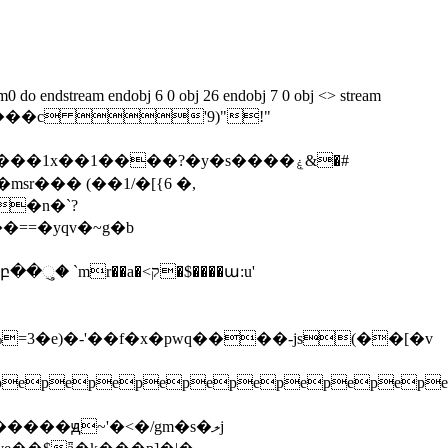
/im0 do endstream endobj 6 0 obj 26 endobj 7 0 obj <> stream
������c '9)"!"
sr��� (��1/�[{6 �,
�n�`?
=3�e)�-'��f�x�pwq����-js(��[�v
pepepepepepepepepep
���ԭ~'�<�/gm�s�ލj