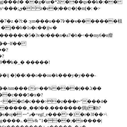
gj���d� ��g�\ur�*2i���qs��k�:��
�7߇��ҹ�������柤
�[ڻ����'h���\��?�%��7�z �?l:� :ym���u�
�j��h�1s�c��)jw�
_��~lf��
�ij �]��:��o��ou�k���y�y� ��-
]��/nm���{e>��%���j��ܽ.z��
(��c���5�x�?
�] �<��t5�c���>�z���r~"���4�