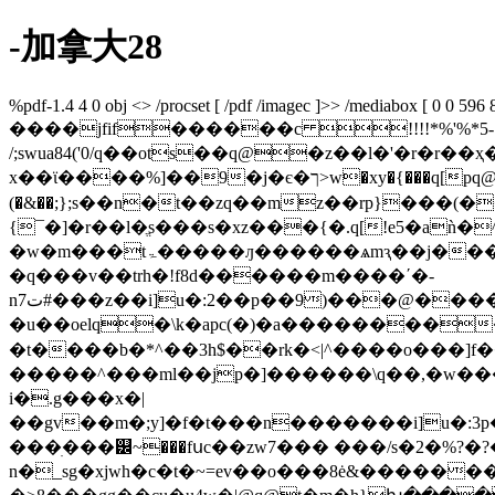
-加拿大28
%pdf-1.4 4 0 obj <> /procset [ /pdf /imagec ]>> /mediabox [ 0 0 596 
����jfif������c !!!!*%'%*5-..
/;swua84('0/
q��ots��q@�z��l�'�r�r��
x��ϊ����%]��9�j�є�ך>w�xy�{���q[pq@q@q@t�i^��#�r�gm�i��䮓w^g�ow�[k�i\���1x��1����?�y�s����ۼ&�#
(�&��;};s��n�t��zq��mz��rp}���(�
{¯�]�r��l�ֱs���s�xz���{�.q[!e5�a
�w�m���tۃ�����ԓ������ѧmԇ��j��� ��p�_]�imzl��nⲛ�_�݆��zmu�o��yut�-��$y%��==�yqv�~g�b
�q���v��trh�!f8d������m����ʹ�-
nت7#���z��i]u�:2��p��9)���@����;���iz�����=��]��4�b�8�kh��m�nբ��ુ� `mr��a�<ק�$����ա:u'
�u��oelq�\k�apc(�)�a��������
�t����b�*^��3h$��rk�<|^����o���]f
�����^���ml��jp�]����
��\q��,�w��
i�.g���x�|
��gv��m�;y]�f�t���n�������i]u�:3p
���ׅ���୼~���fսc��zw7��� ���/s�2�%?�
n�_sg�xjwh�c�t�~=ev��o���8ė&������