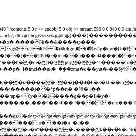
840 ] /contents 5 0 r >> endobj 5 0 obj <> stream 596 0 0 840 0 0 cm 
-5c87;78cvgchhcgvzsvzvszggnngg}���}������
ҳ��o� ����^k��&����tp���j
�(��(�;�)f8d�ε�mn��h���ni4���)��^�m
ǹ�^���h��m�d�qmy��^1�����`ǭ�
��\�����j��*p��ri� �讃� (��
���mp�>6y��2����g��p�])�y�-
����t��a���^��<0�� (���i' �ǌx���%
���qz�epepepepepepepe
?������nt� ��j�n_�c��˛
��(��ο�ii"�����v����k��e�k�a^ɦ��