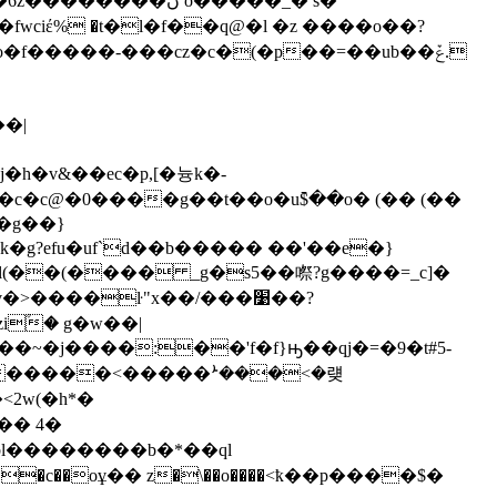
ڽ o�����_� s�
q��fwciέ% �t�l�f��q@�l �z ����o��?
�c@�0����g��t��o�u߫$��o� (�� (��
��g��}
?efu�uf`d��b����� ��'��e�}
�>����ŀ"x��/���׹��?
۫� g�w��|
����:��'f�f}ԣ��qj�=�9�t#5-
��d�����<�����ܑ���<�럦
�� 4�
�8 ���c��oұ�� z�\��o����<ҟ��p����$�