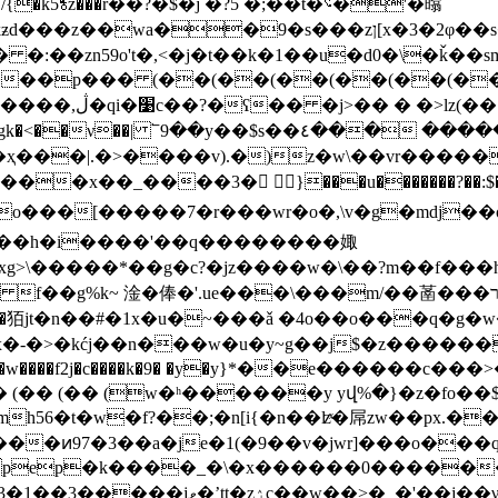
⯉z���r҄��?�$�j �?5 �;��t�؝�'�㬛
��p��� (��(��(��(��(��(��(�
����
�,ڷ�qi�׹c��?�ʕ�� �j>�� � �>lz(�� (��<�_�������׏?�^�� � ?
�٤��� �����߂����m���x:�*�?k����{����-
��x��_����3�񮮽 }���u�
������?��:$�� ���o
�d�8�o���[�����7�r���wr�o�,\v�g�mdj
�m��h�i����'��q��������娵
 淦�俸�'.ue���\���m/��䓿���רw]x۳>{0��[����kf-
 8mm�c\|�'�㹮jt�n��#�1x�u�~���ǎ �4o��o��
�-�>�kćj��n���w�u�y~g��j$�z������
 (�� (�� (�� (w�ʰ������y yվ%�}�z�fo��
mh56�t�w�f?��;�n[i{�n��ʫͯ�屌zw��px.�
aepep�k����_�\�x������0�������
_�'��j��νʪ������}%��|