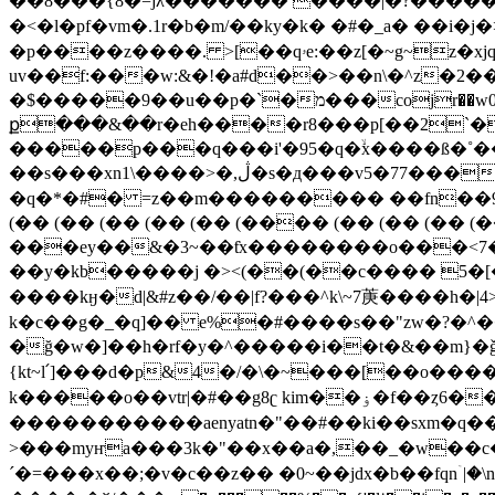
��8���{8�=jλ������� ����|�?����������xp�
�<�l�pf�vm�.1r�b�m/��ky�k� �#�_a� �� i
�p����z����. >[��qۥe:��z[�~g~z�xjqi ��n���aѵ hl�$� )n��sӓ����6��qq���o�f�����-���cz�c�(�p��=��ub��ݞ.
uv��f:���w:&�!�a#d��>��n\�^z�2��f]
�$�����9��u��p�`�מ���cojr��w0*xa�y"�cڹ��Ԥ����]����i )�ޝ�u�0
ք���&��r�eh����r8���p[��2`��ו��}�r�)=��o�=�����=��x��z���
�����p���q���i'�95�q�ۙx����ß�˚�
��s���xn1\����>�,ڷ�s�д���v5�77���.zf��q�ok���ʦ&0��p_�,3�:�f =ex���wg��.-�j�h�v&��ec�p,[�늉k�-
�q�*�#� =z��m��������� ��fn��9_
(�� (�� (�� (�� (�� (���� (�� (�� (�� 
���ey��&�3~��ƭx��������o���<7��
��y�kb�����j �><(��(��c���� 5�[���c��ͫۿ����!���������c����/к��>l(��(���� _g�s
����kӈ�d|&#z��/��|f?���^k\~7菮����
k�c��g�_�q]�� e%�#����s��"zw�?�^��_
�ğ�w�]��h�rf�y�^�����i��t�&��m}�ǧx
{kt~l՛]���d�p&4�/�\�~���[��o�
k�����o��vtr|�#��g8ʗ kim��ۏ�f��ȥ6���� �˱�^֧�?��u��,�uq���ڼڿ�i�nt.��<�c�<2w(�h*�
�����������aenyatn�"��#��ki��sxm�q��.
>���myҥa���3k�"��x��a�,��_�w��c�>���vy���%ܫu��zί)�������t�
´�=���x��;�v�c��z�� �0~��jdx�b��fqnۤ|�\n"