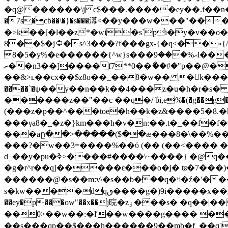
�q@������\j c$���.�����ey��.f��n���
�7s�cb��\�}�s���濗<��y���w���"��
�>k��[�l��z*�wi�s`pi�y�v��o��
8��$�j۝�s^3���?f���gx-{�q<��»{/�s��g�5�8s;��ɋī�_��^goi�u au.,m�h2 b:^�i�[c�cvq��o��_r'���e|���
8�5�y%�e������{^w}s���ޙ%���9l����u �3����� �^u���aiw�����be�,k�'� �w��hvq
ށ��n3��]����f7**0��ޯ��#�"p��@�7ώ��� ��;������=ݜ�=�
��&>ʟ��cx��$z8o��_��8�w�� �k���������
����`�ψ��y��n��k��4���z�u�h�r�s�
������z��"��c ��q�/ ٛbi,e%�(�g��g��
(���z�p��^���toe�h��k�z&����5�8.�
���γa8�_�z�}km���h�v�n:��.t�_��f�f�
���aը��>�����($��ӕ���8�\��%��
���?�w��3=����%��ύ (�� (��<���� �
d_��y�pu�ߢ>����#����\~����} �@
�g�r^r��q]�����ԑ���o�j� ʨ�7��
������@�s��m:v\�s��b�ۧ��q�ױ�ź�'���h,/59��au'��q�/9(/v, �
s�kw����dqڧ����g�)9i�����x��c���y�yu~7�>���y~g�x|������q^�>�!��x��6t����6ȡ�w�ӭ-�r0�st��ml�z���z/
��ey�p���ow"��x��j晥�zۏ���s� �q��|����ew��z=.�� u�j���^�i #�g9t���� *���vc
��0>��w��:�ľ��w����g���� ���^_ 
��s���qp��$���h������9��mb�f_��q]�p\g�t�