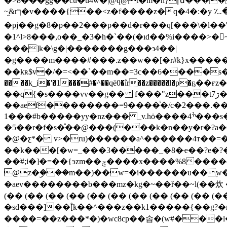
�>8��
�gg��cu�u4w�|@q@t�m�h}խ���
~֦&rך�v����{��<z�f����z�q�4�:�y ؊�\,'yk�kd7�����~c�i%��j-:� �iz��r�8$��:�}"��6y�j[{�m�`�?
�pj��g�8�p��2���p��d�r���q[���\�l��'f���
�1^l>8���,o��_�3�h�`��(�ı d��%i�
���֧]k�\g�|�������g���϶4��|
�g����m����#���.z��w��[�r#k}x����
��kʀ$v�/�=<��`��m��=3c��6����s��w]��qv
����k_i�'�1���#�^��qē0�îr��z�����l�p�ҕ��ғz���e �a<�ڽ^=oo�dɀ�j��y�}�1����q�[
��q{�s����vv��g�� f���"z���tڗ7��s�bt#i���>���[����#���]�y5$��| �*r�%�]���
��aef��������=9����ͭ�/c�2���.�
1���#b�����yy�nz��� _v.hȯ����4ׯ���s���f)���##ҽy�ɿ=>g�8zj8xbk�����/vk���q��޺:��.h������ք:n�qz�dl��@?qqx
�5��r�f�s�ͣ��@���(���k�n��y�r�?a�6�
�@�ƹ*� v>�ru)������a^������4т��=�*q
��k���[�w=_���3�����_�8�ҽ��?e�?
��ֹ#;i�]�=��{эzm��ݮ����x����%8����e��6��zj��?�����x�y����w� r;��}�&��n��ktw��j���qڦ
@z�ۣ���m��)��w=�i������u��ׇw�i~?
�aev
��������b���mz�kg�~��ř��~l(�
(�� (�� (�� (�� (�� (�� (�� (�� (�� (�
�sd���]��֠[k��^���z��k1�����{��g?�n
����=��z���*�)�wc8cp��솝�(w#��