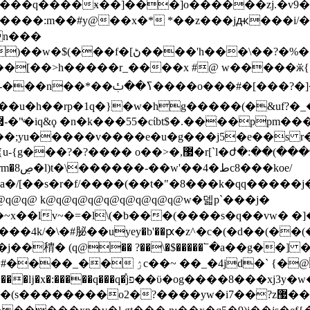
$���q����ӿ��]���]o������zj.�v9�
n���
^l���o�0��i��om�8���g��qc��ʽd��)��w�$(���f
�[��>h�����r_����x #@ w�����ӂ{ 
�]�����c�5�3v�r���n�a7�h�<��my6�n癗
_v��u�h��rp�1q�}�w�hg�����(�&uf?�
>�,޷�r[`l�ժ�:��(���9��k�_� �����!
�/[��s�r�f/����(��t�"�8���k�qq�����j�
 k@q@q@q@q@q@q@q@q@w�덻p`���j�
~x��lv~�=�l\(�b���(����s�q��vw� �
��4k/�\�#䏟��uyey�b'��ԗ�z^�c�(�d��(��
j��䅢� (q@�� ?��\�$�����՟�a��g�
�@�����_��f��.�������傊j(�|h?
��ǉ�x�:�����q���q�֯jפ��ϋ�og����8���xj3y�w�s�oj� د"ޟ�=egf_e��� =�}�r�3f��>\