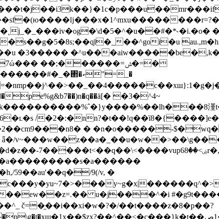
t�j��i3k��}�1c�p���u��mr���if��1_
��sf�(ю����ǉ���x�1^mxu��������r=
˛j_�_���iv�og�\d�5�^�u��#�*˞�i.�o� 
#�_�΂�ކ"=_�
 =�nmp��j^��>��_��4�����c��xш}:1�g�
pe%g&b7��)n�q��ӓ[� �3�^4~
k�
���������%ˆ�}y����%��lh���8漌t
6�ʟ�s /�2�:�nn?�t��!q��ȉ8�{����]e
2��cm9���n8� � �n�o�����-$�wq
 ǟ�/v~���w��z��a�_��u�w��>��\g��
���t<��q��\<����vup6ۻ>��8r�,�f�y���\c�o��?k�|
q��d�z��-7��
�)�a���������s�a������
č=�֦��i��xi�w�?�/��t����z�8�p��?
xϣ�1x��$zx?��^��<�c���}k�t��ݮ:?�>�2�?��1ڝ�/տ