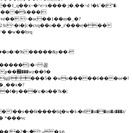
q��x~�^e>x���� j�,��>d !�k`�ֻt"�-
?��� �k���|
�ve�� >�oc��}��m�_�?
j��o�/�9s�����&y��-
�����}�>\꼺
�p��֌���wz��9�
�q@���5� �wo�����6���sҽ�!
�_��x�?