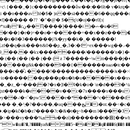
v�l-gt��� n;��x�q5�9)j��js�ef{�6z��������
�j�>c\ {���_�}c���������ǟw��:��6h� v�kr
����� �?? ʿ�"�@� $�q'ʛ�oj��r0[ɜ|
j��|
��x�8�3������j?k�yy��k�_� �����!
��,� �kϫ��������/������'n�}��c
(�� (�� (�� (�� (�� ( ƶ 7�����~\wm����j
���g&k��ӗ��9��{������sѩs�tc��k�g
5��㗫?g����=_c]�
h�|4>io�����| ��g���g�n�h�u����x��xv
�z_�=���j�?�x�]l�ϥ�k�o� \n�d��f�^izi
t����k�e���v��c�7x����x���u��~�j
���y��-/�<`�pw5���e�*���^c��
�ip�kĉ�h�z?����?c� &�t�չ~h��m l����3
廄[��wbl��������b�*��ql
'w�ɯ�?�,?����ya&�i��5~�n���q�\���6(�