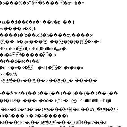
zz��d��8�g�~��v�p_�� j
�w����n�&}b
��������)�`z��.olf�h����xy����o/
�~����]�>�� ,
����n��ퟤr�-
\�$�qn<�v�3�= |�vi}��2�r�#�n
x|q�g蘟
� (�� (�� (�� (�� (�� (�� (�� (��
>�!ads^k����8�p~��j�
�)]s#�,��[tikȫ�� �_{#󙤧4�jm/�(�2