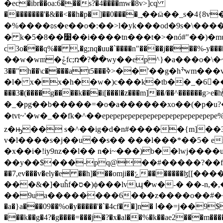
�ec�ibr��oa:6���s?�4����mw�8v>]cq
��������'�&��<��h�p�]��0����_֢��ӹ��_s�4{8v�į�'���y
�%����ʚs�e��o�:��>l�yk���od�9s�\����_ΰ�9���������)j�اa8��_η���f��=��f
� k�5�8��׹��i����tn���t�>�nó#"��)�mu'c���y�]p��s}o�t�j*1v��o��b�������������i�ݜk%�#�� [�9����=��?
c3o���q%�� ,�g;nq�uu�`����n"����j����%-y����j��1��r��kǟ�/s�\/��/�#ܢ�v���sw��g���� )�s��,
��w�wm�ݞfc;ռ�?��wy��ep^}�a���o�\�~���_��i�,��j��1�h��ʹ���c2�)��c㹂v*����]馮���ei
3��"h��\c����at5���ߢ>��'��g�hׯwm���v��y$��g�wåtj_��v��o�%"�3o��g��e��
�l� x�x�h��w�)c���k�tb��_�6��c���*�sg2f q]���qꏏ�*��׻&�&�
���3�(����g����k���i[���l�z���m]��/��^������g>e
�_�pg��b�����=�o�a������xo��(�p�u
�tvt~'�w�_��fk�^��epepepepepepepepepep
z�ԣ�� s�^��ig�d�n#�����{m]��3%�
v�l����s�j��u��s�� ���l���*��5� es
�x��i�!iy9nz��l�� n�i~���)b��lwj����
��y��$���-pq@��#�����?��f�z��o�0�
��7,ev���v�ely�e ��h]���omji��ݻ�������ɮ[[�����!a��\3�e��}f z�xnkd��`�i6�����{c�k�2���v=�ey����|34
���&�]�uĥf�ס�)ϕ���lvպ�w�-� ��-n,�,�h��=q^g�uz����/�%f��$zf�5�����w7�����]-
��9ua��������6���z����o��#��#���;h�f����6�f�
�a�}a���09��%o�y�����'�`�4cf��]n� ߊ��=j��9$�ƌ�v{���)nq�e�a�sp����k���ή��������iig��� �*��/s�����ť���o'��l$�/�}
���k��g�4?�g����=���j�?�x�al��%�k��ae2��