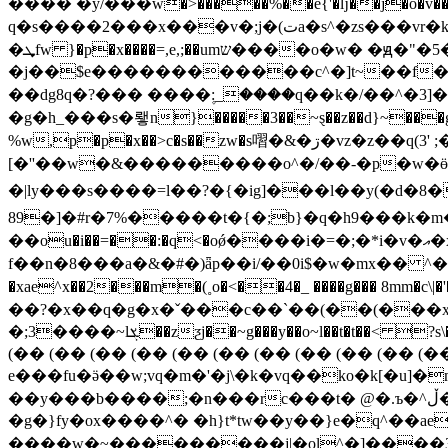
���� �ў/���w�>�����%��e{'�ǉ��j�o�v��/{�k5
q�s����2���x���v�;j�(تa�s^�zs���vr�kƶd���z��wa��9�s���zן[x�3�2φ��s���xǰc����2��>�r_�~��4����߃8���܌t�wsg}
�ܜfw }�p�x����=,e,;��umש����o�w� �ԭ�"�5� �:��zn59o't�,<�j�t��k�1��u�d0�\�ǩ��smi[��n6�gbm�t���^��
�j��$e������������c^�]t~��f�
��dg8q�?��� ����۪:_����q��k�/��^�3]
�g�h_���s�뢯n}�����3��~ȿ��z��d}~���gk�<��ν��| ՟9��y��$s�
%w,p�p�x��>c�s��zw�s㗩�&�ڗ�vz�z��q(3' ;�ҳ���|.�>����v).�)z�w\��vr�����.�$g�l�4�y.
[�''��w�&���������o^�/��-�p�w�ӫ�
�|ly���s����=l��?�{�ig ]���l��y(
89�]�#r�7%�����t�{�;b}�q�h9���k
��ou�i��=��:�q<�оǿ����i�=�;�*i�v�އ�xg>\�����*��g�c?�jz����w�\��?m��f���h����4�fy�z֊1a��:��?g�g��?��~lݪ�?
f��n�8���a�&�#�)ǟp��i/��0i$�ԝ�mx�� ^� f��g%k~
�xae^x��2���m�(˳o�<��4�_ ����g���
��?�x��q�g�x�ˇ���c��`��(��(���x
�;3����~lܮ��zƺj��~g���y��o~l��t�t��< ?s\�w����f2j�c����k�9� �y�y}*��e������c���>�?�j�:����0�:��b��< �� (�� (�� (��
(�� (�� (�� (�� (�� (�� (�� (�� (�� (��
e���fu�ӛ��w;vq�m�'�j\�k�vq��ko�k[�u]�
��y���b����;�n���rc���t� @�.ъ�^ڵ���ͷ97�3��a�je�1(�9��v�jwr]���o���qr�lv�(q@q@���k�w��
�g�}fy�ox����^� �h}t*tw��y��}e�q^��
����w�~���������j|�ol^�]����3�1��3�����jވ�ʼtt�zۯc��w��>�