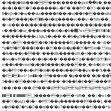
�3��j�thb��l�l'���(�����ƍie٨��b�˱��)�s��b����^�$;#�~���w��[�ƒ^j�px�t�?�o���%�o՟{�f-����:r״~h�=
�e�x���\5������zޑ�f"�`��?:�>�l��i9'ޢ��o��o�դ!o����բ���q����?ʼ?
$�zן[x�3�rφ��skn����8��s�a]��#����mƕ8fi�����b�c y���|9a�ߝ/
�#����ѯ�e��я�4�rğ����vc��u>�%hv��_�
�>4(��(��(��(��(��(��(��(��(��(��
v�.��5�ne˾���nt���c̵6�z�h�԰?ֹwѵfc�9?0�
��[������s};tqk,'(�o�� �;�h�g5t���gu��3o(�e�of޵�w�nnqף��1�w�;5̼������x�f�x�r�$��=h�gm֧���u��
��'o�<����s҃�3�����8{(���� � �>d(��*��
*q�����b��x���νjk�g���}m� eny�e�p�dz���z
�&�r��y���>���dlk����zi9;�=l�r�:|�ח�h}�؜�k�vm��q�i`�њ풂z�c���nv��i_�-��e�d��r��d�ac�s�d/
�wo�w��a�
v�u�o��<����ԓ�'��[c�zvơ����
o\��n��vmvl�)�j�$���i|�p����_�vk�[/d~
�u�=f��o�o�m�r���u��j��μw��?k������#܇jz���= �$�x���\5������zޑ�im�7��ν����
�f'��xv1^}m��ϭ�>���m� �p����`�(�/��
3��iғ���d�zv����^�9��6�#�����9��
(�� (�� (�� (��f�@q@q@q@q@q@yv�?
���˴�5����ת_]����ˠ�jn��=|d9�_��ߑ�w1���x%���������.x��~m^��vs}d�� c� 6��kx�$fc�*d�m�{s���웵�iu��տ_�]�}
���uq{y�)�< � ��q������l���]_������_q��?
n�r9��7�%�򫹤��m̓��'�y7����e#�����*]i4