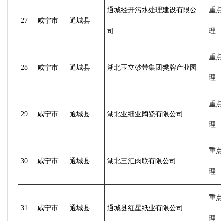
通城经开污水处理建设有限公
重
27
咸宁市
通城县
司
理
重
28
咸宁市
通城县
湖北玉立砂带集团樊牌产业园
理
重
29
咸宁市
通城县
湖北亚细亚陶瓷有限公司
理
重
30
咸宁市
通城县
湖北三汇肉联有限公司
理
重
31
咸宁市
通城县
通城县红星纸业有限公司
理