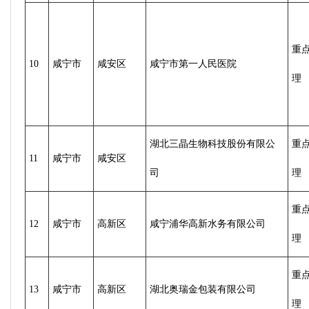
重
10
咸宁市
咸安区
咸宁市第一人民医院
理
湖北三晶生物科技股份有限公
重
11
咸宁市
咸安区
司
理
重
12
咸宁市
高新区
咸宁浦华高新水务有限公司
理
重
13
咸宁市
高新区
湖北奥瑞金包装有限公司
理