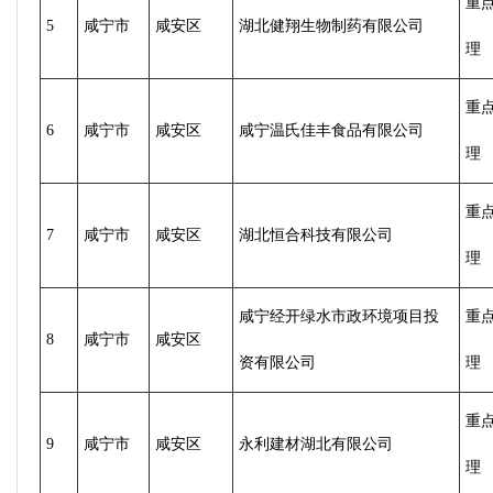
重
5
咸宁市
咸安区
湖北健翔生物制药有限公司
理
重
6
咸宁市
咸安区
咸宁温氏佳丰食品有限公司
理
重
7
咸宁市
咸安区
湖北恒合科技有限公司
理
咸宁经开绿水市政环境项目投
重
8
咸宁市
咸安区
资有限公司
理
重
9
咸宁市
咸安区
永利建材湖北有限公司
理