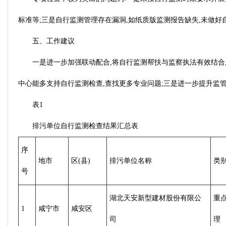
标准等;三是自行监测管理存在漏洞,如纸质版监测报告缺失,未做好
五、工作建议
一是进一步加强联动配合,将自行监测帮扶与监察执法有效结合,
中心能多支持自行监测检查,查找更多专业问题;三是进一步提升监
表1
排污单位自行监测检查结果汇总表
序
地市
区(县)
排污单位名称
类
号
湖北天安新型建材股份有限公
重
1
咸宁市
咸安区
司
理