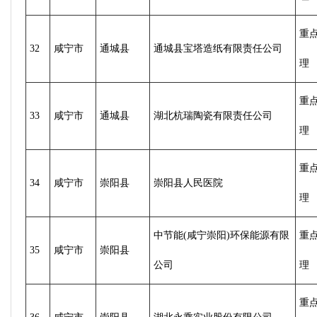
重
32
咸宁市
通城县
通城县宝塔造纸有限责任公司
理
重
33
咸宁市
通城县
湖北杭瑞陶瓷有限责任公司
理
重
34
咸宁市
崇阳县
崇阳县人民医院
理
中节能(咸宁崇阳)环保能源有限
重
35
咸宁市
崇阳县
公司
理
重