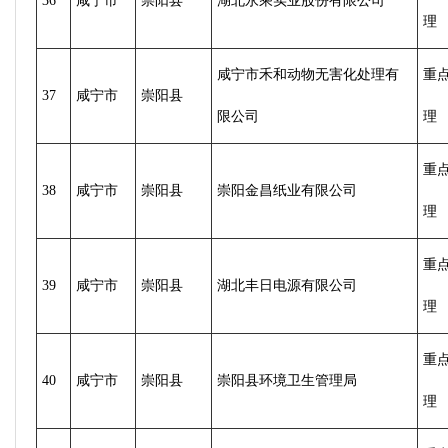
36
咸宁市
崇阳县
湖北永乘实业股份有限公司
理
咸宁市禾和动物无害化处理有
重
37
咸宁市
崇阳县
限公司
理
重
38
咸宁市
崇阳县
崇阳金昌纸业有限公司
理
重
39
咸宁市
崇阳县
湖北丰日电源有限公司
理
重
40
咸宁市
崇阳县
崇阳县环境卫生管理局
理