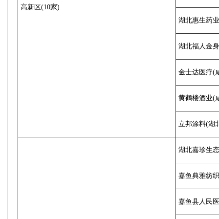
高新区(10家)
湖北惠生药
湖北福人金
金士达医疗(
黄鹤楼酒业(
立邦涂料(湖
湖北嘉珍生
嘉鱼典雅纺
嘉鱼县人民