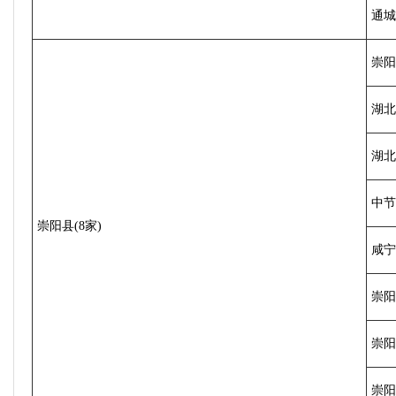
通城
崇阳
湖北
湖北
中节
崇阳县(8家)
咸宁
崇阳
崇阳
崇阳