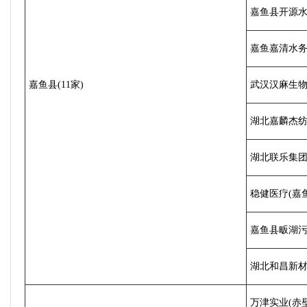
嘉鱼县开源
嘉鱼嘉清水
嘉鱼县(11家)
武汉汉麻生
湖北嘉麟杰
湖北联乐集
稳健医疗(嘉
嘉鱼县畈湖
湖北和昌新
万津实业(赤