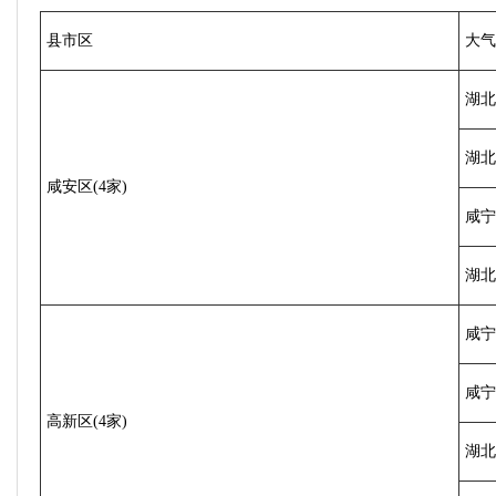
县市区
大气
湖北
湖北
咸安区(4家)
咸宁
湖北
咸宁
咸宁
高新区(4家)
湖北