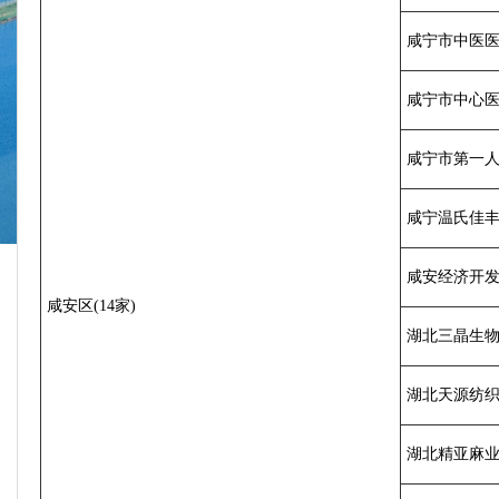
咸宁市中医
咸宁市中心
咸宁市第一
咸宁温氏佳
咸安经济开
咸安区(14家)
湖北三晶生
湖北天源纺
湖北精亚麻