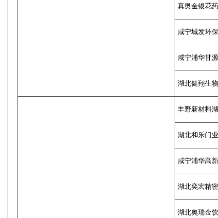
真奥金银花
咸宁城发环
咸宁浦华甘
湖北健翔生
丰野新材料
湖北和乐门
咸宁浦华高
湖北奕宏精
湖北奥瑞金