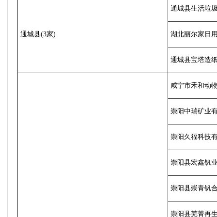
通城县生活垃
通城县(3家)
湖北丽尔家日
通城县宝塔造
咸宁市禾和动
崇阳中瑞矿业
崇阳久福科技
崇阳县宏鑫钒
崇阳县崇青钒
崇阳县芜菁再