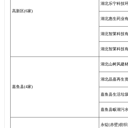
湖北乐宁科技
高新区(6家)
湖北惠生药业
湖北智莱科技
湖北智莱科技有
湖北山树风建
湖北晶嘉再生
嘉鱼县(4家)
嘉鱼县生活垃
嘉鱼县畈湖污
永锭(赤壁)纺