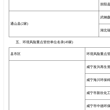
崇阳
武钢
通山县(2家)
湖北
五、环境风险重点管控单位名录(49家)
县市区
环境风险重点
咸宁发兴再生
咸宁海川环保
咸宁市新欣化工
咸宁市中德环