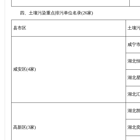
四、土壤污染重点排污单位名录(26家)
县市区
土壤
咸宁
湖北
咸安区(4家)
湖北
湖北
湖北
高新区(3家)
湖北