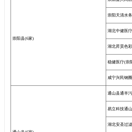
崇阳天清水
湖北中健医
崇阳县(6家)
湖北昇昊色
稳健医疗(崇
咸宁兴民钢
通山县通羊
易立科技通
湖北安圣过