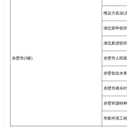
维达力实业(
湖北宸申纺织
湖北新进纺
赤壁市(9家)
赤壁市人民
赤壁创业水
赤壁市祺乐
赤壁祥源特
华新环境工