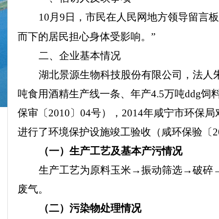
10
月
9
日，市民在人民网地方领导留言板
而下的居民担心身体受影响。”
二
、企业基本情况
湖北景源生物科技
股份
有限公司，法人
吨食用酒精生产线一条、年产
4
.5
万吨
ddg
饲
保审〔
2010
〕
04
号），
2014
年咸宁市环保局
进行了环境保护设施竣工验收（咸环保验〔
2
（一）生产工艺及基本产污情况
生产工艺为原料玉米→振动筛选→破碎
废气。
（二）污染物处理情况