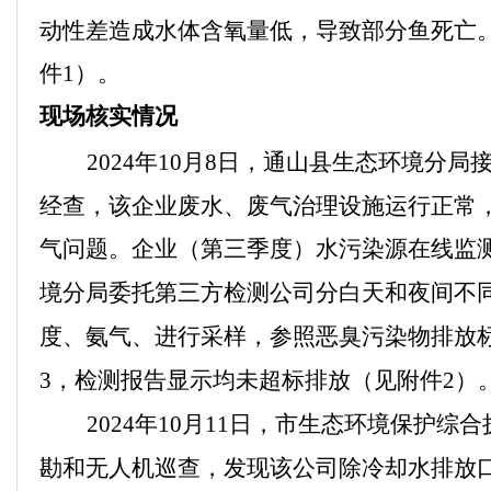
动性差造成水体含氧量低，导致部分鱼死亡
件
1
）
。
现场核实情况
2024
年
10
月
8
日，通山县生态环境分局
经查，该企业废水、废气治理设施运行正常
气问题。企业（第三季度）水污染源在线监
境分局委托第三方检测公司分白天和夜间不
度、氨气、进行采样，参照恶臭污染物排放
3
，检测报告显示均未超标排放（见附件
2
）
2024
年
10
月
11
日，市生态环境保护综合
勘和无人机巡查，发现该公司除
冷却水排放