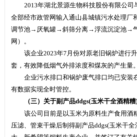
2013
年湖北景源生物科技股份有限公司
全部经市政管网输入通山县城镇污水处理厂
调节池→厌氧罐→斜筛分离→浮流沉淀池→
网）。
该企业
2023
年
7
月份对原老旧锅炉进行
套，有效降低烟气外排浓度和煤灰的产生量
企业污水排口和锅炉废气排口均已安装
有数据实现全时管控。
（三）关于副产品
ddgs(
玉米干全酒精糟
该公司目前是以玉米为原料生产食用酒
压滤、管束干燥后制得副产品
ddgs(
玉米干全