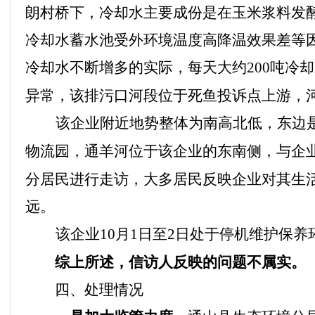
朗村桥下，
冷却水主要成份是在玉米浆料发
冷却水蓄水池受外环境温度高降温效果差等
冷却水不断增多的实际，每天大约
200
吨冷却
异常，该排污口河段位于死鱼投诉点上游，
该企业附近地势整体为南高北低，东边
物流园，
通羊河位于该企业的东南侧，与企
分居民进行走访，大多居民反映企业对其生
远。
该企业
10
月
1
日至
2
日处于停机维护保养
综上所述，信访人反映的问题不属实。
四、
处理情况