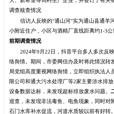
大、新希望等饲料生产企业，并签订了有关
调查
核查情况
信访人反映的“通山河”实为通山县通羊
小附近住户，小区与酒精厂直线距离约
1-3
公
前期调查情况
2024
年
9
月
22
日，
抖音平台多人多次反
络舆情。期间，市委网信办及时将此情况转
局党组高度重视网络舆情，
立即组织执法人
限公司和通大污水处理厂等
2
家主要涉水排放
设备数据达标，未发现超标排放废水问题。
巡查，未发现非法毒鱼、电鱼现象，同时对
石门水库补水促流，河道水质较以前有好转