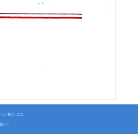
5-8898872
006