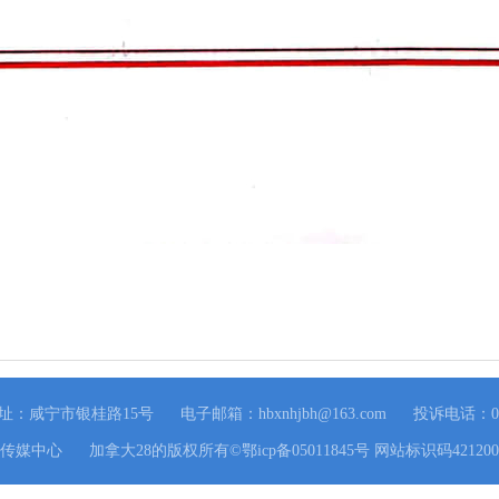
址：咸宁市银桂路15号
电子邮箱：
hbxnhjbh@163.com
投诉电话：071
络传媒中心
加拿大28的版权所有©鄂icp备05011845号 网站标识码4212000