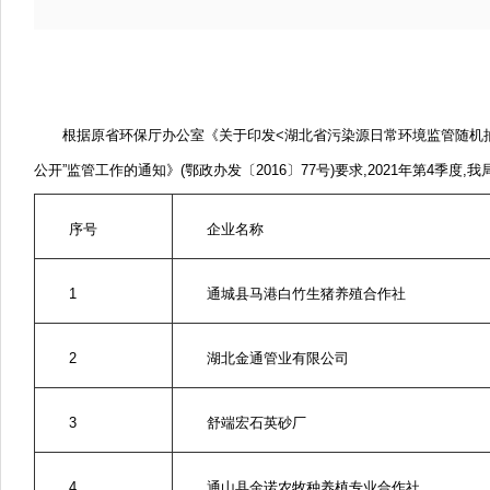
根据原
省环保厅
办公室
《
关于印发
<
湖北省污染源日常环境监管随机
公开”监管工作的通知》
(鄂
政
办
发
〔
201
6
〕
77
号)要求,
20
21
年
第
4
季度
,我
序号
企业名称
1
通城县马港白竹生猪养殖合作社
2
湖北金通管业有限公司
3
舒端宏石英砂厂
4
通山县金诺农牧种养植专业合作社