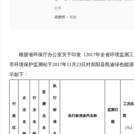
公示
有效性：
有效
根据省环保厅办公室关于印发《2017年全省环境监测
市环境保护监测站于2017年11月23日对崇阳县凯迪绿
示如下：
执
监
企
行
行
行
测
工况负
业
业
标
监测日
政
点
执行标准条件名称
名
名
准
期
区
名
（%）
称
称
名