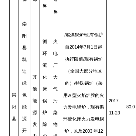
称
称
崇
/
/
燃煤锅炉
现有锅炉
阳
循
火
2014
7
1
自
年
月
日
起
县
环
电
/
执行限值
现有锅炉
凯
流
厂
（全国大部分地区
迪
其
化
大
/
绿
的）
特殊锅炉（采
他
床
气
崇
色
w
用
型火焰炉膛的火
2017-
能
锅
污
80.0
阳
能
力发电锅炉，现有循
源
炉
染
11-23
县
源
环流化床火力发电锅
发
除
物
开
2003
12
炉，以及
年