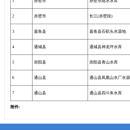
1
赤壁市
赤壁市陆水水库
2
赤壁市
长江(赤壁段)
3
嘉鱼县
嘉鱼县石矶头水源地
4
通城县
通城县神龙坪水库
5
崇阳县
崇阳县青山水库
6
通山县
通山县凤凰山水厂水源
7
通山县
通山县四斗朱水库
附件: