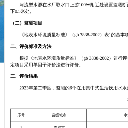
河流型水源在水厂取水口上游
100
米附近处设置监测断
下
0.5
米处。
（二）监测项目
《地表水环境质量标准》（
gb 3838-2002
）表
1
的基本
二、评价标准及方法
根据《地表水环境质量标准》（
gb 3838-2002
）进行评
定项目采用单因子评价法进行评价。
三、评价结果
2023
年第二季度，监测的
6
个在用集中式生活饮用水水
序号
县级城市
水
1
赤壁市