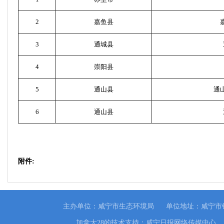
2
嘉鱼县
3
通城县
4
崇阳县
5
通山县
通
6
通山县
附件:
主办单位：咸宁市生态环境局
单位地址：咸宁市
加拿大28的技术支持：咸宁日报网络传媒中心