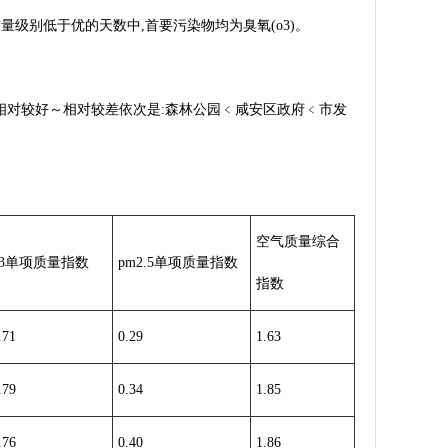
。空气质量级别低于优的天数中,首要污染物均为臭氧(o3)。
质量相对较好～相对较差依次是:森林公园﹤咸安区政府﹤市发
空气质量综合
o3单项质量指数
pm2.5单项质量指数
指数
.71
0.29
1.63
.79
0.34
1.85
.76
0.40
1.86