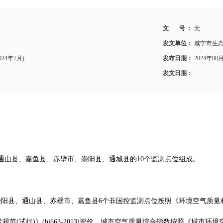
文 号 ：
无
发文单位：
咸宁市生
24年7月)
发布日期：
2024年08
发文日期：
通山县、嘉鱼县、赤壁市、崇阳县、通城县的10个监测点位组成。
、通山县、赤壁市、嘉鱼县6个非国控监测点位按照《环境空气质量标准》(gb
评价技术规范(试行)》(hj663-2013)评价。城市空气质量综合指数按照《