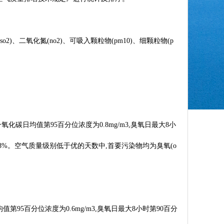
二氧化氮(no2)、可吸入颗粒物(pm10)、细颗粒物(p
,一氧化碳日均值第95百分位浓度为0.8mg/m3,臭氧日最大8小
率为96.8%。空气质量级别低于优的天数中,首要污染物均为臭氧(o
均值第95百分位浓度为0.6mg/m3,臭氧日最大8小时第90百分