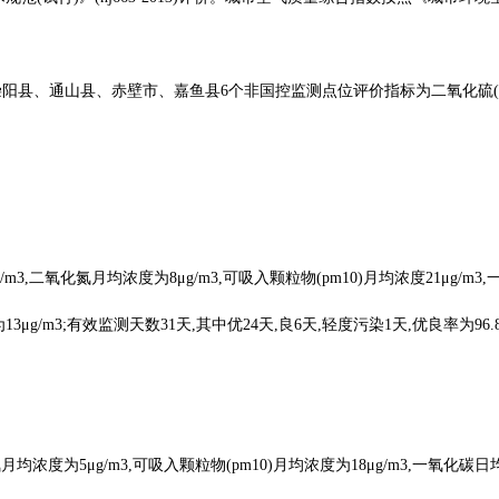
、通山县、赤壁市、嘉鱼县6个非国控监测点位评价指标为二氧化硫(so2)、
3,二氧化氮月均浓度为8μg/m3,可吸入颗粒物(pm10)月均浓度21μg/m3
浓度为13μg/m3;有效监测天数31天,其中优24天,良6天,轻度污染1天,优良
均浓度为5μg/m3,可吸入颗粒物(pm10)月均浓度为18μg/m3,一氧化碳日