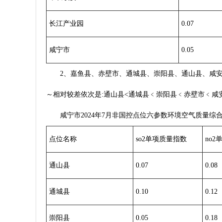
长江产业园
0.07
咸宁市
0.05
2、嘉鱼县、赤壁市、通城县、崇阳县、通山县、咸安区6
～相对较差依次是:通山县<通城县﹤崇阳县﹤赤壁市﹤咸
咸宁市2024年7月非国控点位六参数环境空气质量综
点位名称
so2单项质量指数
no
通山县
0.07
0.08
通城县
0.10
0.12
崇阳县
0.05
0.18