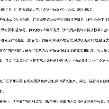
14)及《生物质锅炉大气污染物排放标准》(db42/t1906-2022)。
排放控制与治理。厂界非甲烷总烃无组织排放应满足《石油化学工业污染物排放标
标准限值要求,硫酸雾、氮氧化物浓度应满足《大气污染物综合排放标准》(gb16
相关要求。项目应严格按照《报告书》的要求,加强环境管理,减少无组织排放,
污分流”的原则建设完善排水系统,切实做好项目废水的收集和处理。项目
活污水等经厂区现有污水处理站处理,达到《石油化学工业污染物排放标准》(
优化厂区平面布置,合理布置高噪声设备,同时采取消声、减振、隔音等有效
要求。
、资源化、无害化”的原则,落实《报告书》提出的各类固体废物分类收集