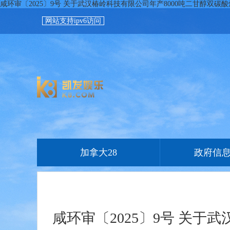
咸环审〔2025〕9号 关于武汉椿岭科技有限公司年产8000吨二甘醇双
网站支持ipv6访问
加拿大28
政府信
咸环审〔2025〕9号 关