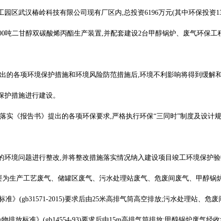
园区武汉椿岭科技有限公司现有厂区内,总投资6196万元(其中环保投资1
000吨二甘醇双碳酸烯丙酯生产装置,并配套建设2台甲醇锅炉、废气环保工
提出的各项环境保护措施和环境风险防范措施后,环境不利影响将得到缓解
保护措施进行建设。
落实《报告书》提出的各项环保要求,严格执行环保“三同时”制度及设计规
在的环境问题进行整改,并将整改措施落实情况纳入建设项目竣工环境保护
主要为生产工艺废气、储罐区废气、污水处理站废气、危废间废气、甲醇锅
》(gb31571-2015)要求后由25米高排气筒高空排放;污水处理站、危
臭污染物排放标准》(gb14554-93)要求后由15m高排气筒排放;甲醇锅炉