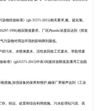
准》(gb 31571-2015)相关要求,氨、硫化氢、
297-1996)相应限值要求。厂区内nmhc浓度应达到《挥发
确保大气污染物对周边环境的影响降到最低。
锅炉排污水、水喷淋废水、活性炭回收工艺废水、萃取塔废
gb31571-2015)中表1间接排放限值及潘湾工业园
降噪措施,加强设备的保养和维护,确保厂界噪声达到《工业
、贮存、转运、处置和综合利用措施。污水处理站污泥、高