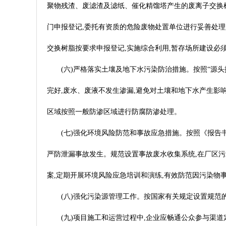
聚物残渣、废滤渣及滤纸、催化精馏塔产生的废离子交换
门申报登记,委托有资质的危险废物处置单位进行妥善处理,临
交换树脂按要求申报登记,实施综合利用,暂存场所建设必须符
(六)严格落实土壤及地下水污染防治措施。按照“源
完好,废水、废液不发生渗漏,避免对土壤和地下水产生影
区域按照一般防渗区域进行防腐防渗处理。
(七)强化环境风险防范和事故应急措施。按照《报告
严防泄漏事故发生。规范设置事故废水收集系统,在厂区
案,定期开展环境风险应急培训和演练,有效防范因污染物
(八)强化污染源管理工作。按国家有关规定设置规范
(九)项目施工和运营过程中,企业应畅通公众参与渠