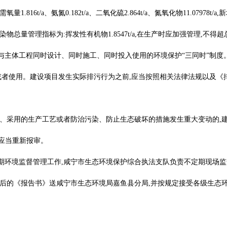
816t/a、氨氮0.182t/a、二氧化硫2.864t/a、氮氧化物11.079
总量管理指标为:挥发性有机物1.8547t/a,在生产时应加强管理,不得
主体工程同时设计、同时施工、同时投入使用的环境保护“三同时”制度。
或者使用。建设项目发生实际排污行为之前,应当按照相关法律法规以及
点、采用的生产工艺或者防治污染、防止生态破坏的措施发生重大变动的,
》应当重新报审。
期环境监督管理工作,咸宁市生态环境保护综合执法支队负责不定期现场监
准后的《报告书》送咸宁市生态环境局嘉鱼县分局,并按规定接受各级生态