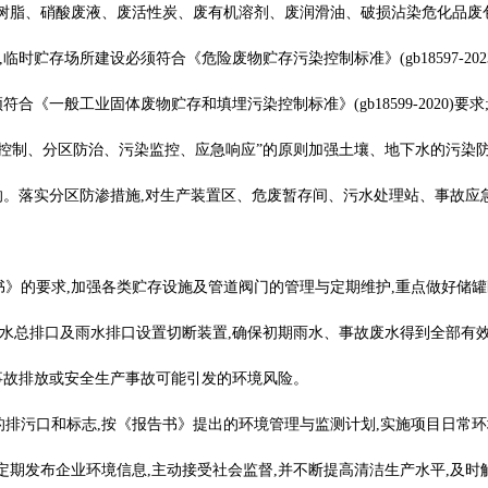
树脂、硝酸废液、废活性炭、废有机溶剂、废润滑油、破损沾染危化品废
时贮存场所建设必须符合《危险废物贮存污染控制标准》(gb18597-20
合《一般工业固体废物贮存和填埋污染控制标准》(gb18599-2020)
头控制、分区防治、污染监控、应急响应”的原则加强土壤、地下水的污染
响。落实分区防渗措施,对生产装置区、危废暂存间、污水处理站、事故应
书》的要求,加强各类贮存设施及管道阀门的管理与定期维护,重点做好储
污水总排口及雨水排口设置切断装置,确保初期雨水、事故废水得到全部有
事故排放或安全生产事故可能引发的环境风险。
的排污口和标志,按《报告书》提出的环境管理与监测计划,实施项目日常
道定期发布企业环境信息,主动接受社会监督,并不断提高清洁生产水平,及