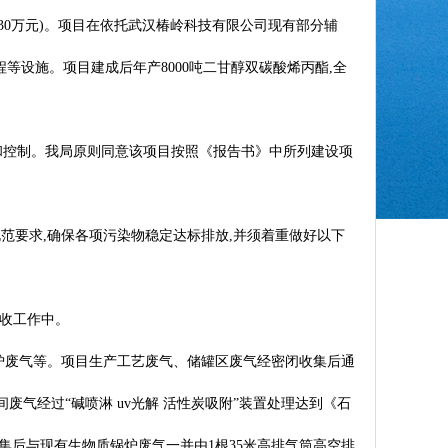
30万元)。项目在依托武汉椿岭科技有限公司现有部分辅
程等设施。项目建成后年产8000吨二甘醇双碳酸烯丙酯,全
和控制。我局原则同意该项目按照《报告书》中所列建设项
范要求,确保各项污染物稳定达标排放,并须着重做好以下
验收工作中。
炉废气等。项目生产工艺废气、储罐区废气经密闭收集后通
废间废气经过“碱喷淋 uv光解 活性炭吸附”装置处理达到《石
废气经收集后与现有生物质锅炉废气一并由1根35米高排气筒高空排