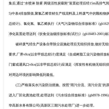
集后,通过“水喷淋 除雾 两级活性炭吸附”装置处理后经15m高排气筒
5)中表4排放限值,聚氯乙烯管材生产线混料及上料废气中的颗粒物执行《
总烃计)、氯化氢、氯乙烯执行《大气污染物综合排放标准》(gb16297
净化装置处理达到《饮食业油烟排放标准(试行)》(gb18483-200
破碎废气经生产设备自带除尘设施处理后无组织排放,做好无组织排
要求,厂界v0cs(以非甲烷总烃计)需满足《合成树脂工业污染物排放标准》
门窗或通风口v0cs(以非甲烷总烃计)应满足《挥发性有机物无组织排
对周边环境的影响降低到最低。
(三)严格落实水污染防治措施。按照“雨污分流、清污分流”
进入厂区化粪池处理,处理达到《污水综合排放标准》(gb8978-1
华高新水务有限公司(高新区三期污水处理厂)进一步处理。