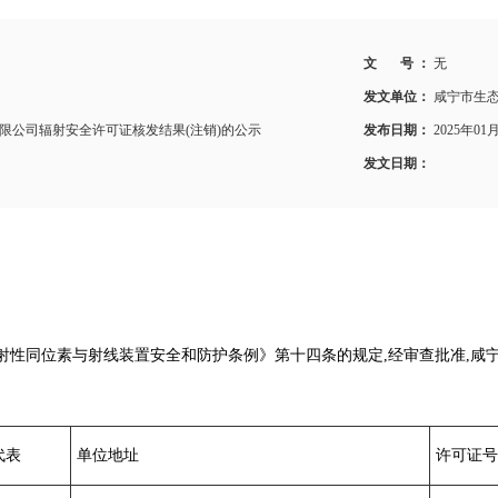
文 号 ：
无
发文单位：
咸宁市生
限公司辐射安全许可证核发结果(注销)的公示
发布日期：
2025年01
发文日期：
射性同位素与射线装置安全和防护条例》第十四条的规定,经审查批准,咸
代表
单位地址
许可证号