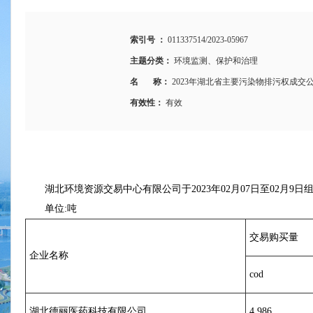
索引号 ：
011337514/2023-05967
主题分类：
环境监测、保护和治理
名 称：
2023年湖北省主要污染物排污权成交
有效性：
有效
湖北环境资源交易中心有限公司于2023年
02
月
07
日至
02
月
9
日
单位:吨
交易购买量
企业名称
cod
湖北德丽医药科技有限公司
4.986