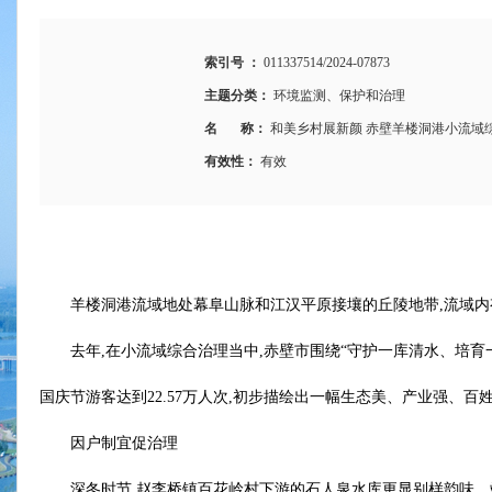
索引号 ：
011337514/2024-07873
主题分类：
环境监测、保护和治理
名 称：
和美乡村展新颜 赤壁羊楼洞港小流域
有效性：
有效
羊楼洞港流域地处幕阜山脉和江汉平原接壤的丘陵地带,流域内有羊
去年,在小流域综合治理当中,赤壁市围绕“守护一库清水、培育
国庆节游客达到22.57万人次,初步描绘出一幅生态美、产业强、
因户制宜促治理
深冬时节,赵李桥镇百花岭村下游的石人泉水库更显别样韵味。