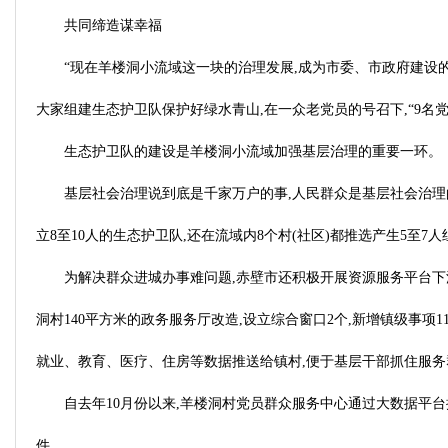
共同缔造谋幸福
“现在羊楼洞小流域这一块的治理发展,成为市委、市政府建设的
大家组建生态护卫队保护好绿水青山,在一众老党员的号召下,“9名
生态护卫队的建设是羊楼洞小流域加强基层治理的重要一环。
基层社会治理说到底是千家万户的事,人民群众是基层社会治理的
立8至10人的生态护卫队,还在流域内8个村(社区)都推选产生5至
为解决群众进城办事难问题,赤壁市还积极开展资源服务平台下
洞村140平方米的政务服务厅改造,设立综合窗口2个,新增镇级事项1
就业、教育、医疗、住房等数据推送给镇村,便于基层干部抓住服
自去年10月份以来,羊楼洞村党员群众服务中心通过大数据平台
件。