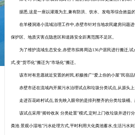
据悉,这是一座以灌溉为主,兼有防洪、饮水、发电等综合效益的水
在羊楼洞港小流域治理工作中,赤壁市针对当地农民建房问题进
保护区、地质灾害点隐患区和道路安全距离范围不足区。
为了维护流域生态安全,赤壁市拟将周边136户居民进行搬迁
式,变“货币化”搬迁为“市场化”搬迁。
该市对有意愿就近安置的村民,积极推广“爱上你的小屋”民宿品
赤壁市还在流域内开展污水治理试点和垃圾分类试点,从源头
走进百花岭村试点,首先映入眼帘的是排列整齐的分类垃圾桶、
该试点采用“摇铃收灰 分类处置”模式,定时上门收垃圾并进
粪池 景观小湿地”污水处理方式,平时利用大化粪池蓄水,生活污水