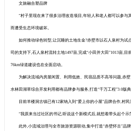
文旅融合塑品牌
“村子里现在来了很多治理改造项目,年轻人和老人都可以参与
而遭受生态环境破坏。
如何推动绿色转型,让沉睡的土地生金?赤壁市以石人泉村为试点
司的支持下,石人泉村流转土地1497亩,完成“小田并大田”1013亩
76km绿道建设也在全面启动。
为解决流域内房屋闲置、利用低效、民宿品质不高等问题,赤壁市
水林田湖草综合开发利用都有品牌参与服务,打造“千万工程”3.0版
目前羊楼洞古镇已有12家纳入到“爱上你的小屋”品牌合作,村
“我原来当过社区的书记,听说这个新模式后,就想着带头起个示
此外,小流域治理与全市旅游资源联动,集中打造“赤壁怀古”品