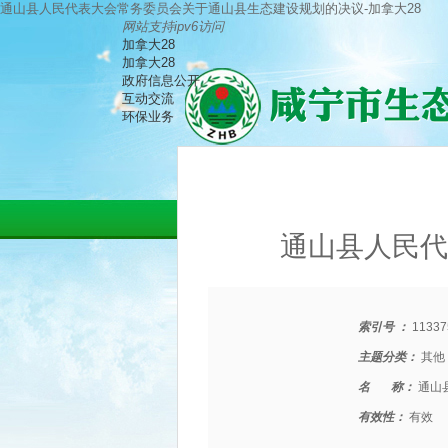
通山县人民代表大会常务委员会关于通山县生态建设规划的决议-加拿大28
网站支持ipv6访问
加拿大28
加拿大28
政府信息公开
互动交流
环保业务
通山县人民代
索引号 ：
11337
主题分类：
其他
名 称：
通山
有效性：
有效