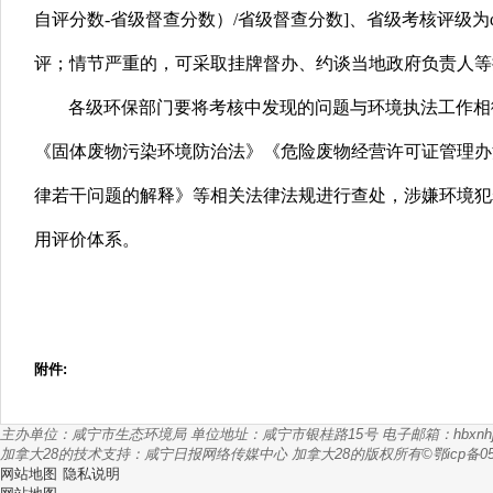
自评分数-省级督查分数）/省级督查分数]、省级考核评级
评；情节严重的，可采取挂牌督办、约谈当地政府负责人等
各级环保部门要将考核中发现的问题与环境执法工作相
《固体废物污染环境防治法》《危险废物经营许可证管理办
律若干问题的解释》等相关法律法规进行查处，涉嫌环境犯
用评价体系。
附件:
主办单位：咸宁市生态环境局
单位地址：咸宁市银桂路15号
电子邮箱：
hbxnh
加拿大28的技术支持：咸宁日报网络传媒中心
加拿大28的版权所有©鄂icp备050
网站地图
隐私说明