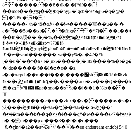
ô�����r��8�dk� �[*df��
��mof���q��bq�nyj3�`qcb�\e*9@6�q�@�
[�2d$c�d� !
�����n�4ŏ�o,�������寵��u�� �
c���5o��xt� ,��fŉgg �*7j���a�
��fh�z頡�� �)�%,��аg^�k��)�a��uo�}*!
�~ l�) e�k��zt?70��}
�ou�k����pmyhplou�n6�u�~a��m�7u�~z�b'�d��^��bv�
キ�w�scoů������fva��y%�a�42�*b
[��u�`��"�h7:l�[ux\�����]�!8x����%�t�
�˙ dz����� f��l�z�e� �z
-�s�x>pcb��m��t���ˏ����΍shj����fk!�c��vk
�έ��c;n���i{��drգְ��z����:mo�vn���i{��e
봽�zqv?������ҏr�:mo��sk��j��1�%lo���
籄
���������>�x��vkˋx��v�i����av�
汄���n���֡�5�%lo���%lo��t6w��־
��m���b��q��í���q#�w����s<7��ߝh����x�ĝ
p�f�m���pxc���8��f�t�o���
㍡.�ƹln4�a2��s5s"����eu endstream endobj 54 0