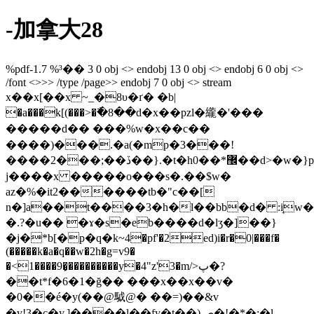
-加拿大28
%pdf-1.7 %³�� 3 0 obj <> endobj 13 0 obj <> endobj 6 0 obj <>
/font <>>> /type /page>> endobj 7 0 obj <> stream
x��x[��x ~_�8υ�ґ� �b|
�a���k[(���>�߯�8��d�x��pzl�䌬�'���
�����d�� ���%w�x��c��
����)���.�a(�mp�3���!
����2���;��ڏ��}.�t�h0��*޼��d>�w�}ph�6k
j����x �����o���s�.��$w�
az�%�it2������tb�"c��[
n�]a��t����3�h�l��bb�d� :i̘w
�.?�u�� �ɤ�s�eb����d�lʒ�]��}
�j�*b[�p�ԛ�k~4�pf'�2ed)i�r�0|���f�
(�����k�a�q��w�2h�g=v9�
�<1����9�̙���������y�4"z'3�m/>پ�?
��t*f�6�1�ğ�� ���x��x��v�
�0��é�y(��@䮅@� ��=)��&v
�v!3�c�y,]����l��fy�t��)ص�!�*�;�l