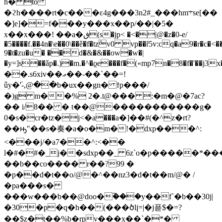
h� to
�ϩh����rt�c���ε4g���3n2#_���hm܋se[��
�]e]�=f���y���x��p/��|�5�
x��x���! ��a�ڧ(s�jp< �<�|@�z�0-e/
�5����f.��4n�\e��0\��ě�f�tzܽv0 vp��ȓ5v:cq�a9�r�c
9�t�zu�u� ��d�&�&��ow�w�|
�y=]s��ǎp�.)�m.�^�ϱe���f�(«mp7n�8�f�'
��.s6xiv��ޢ��-��`��=!
ǖy�߳'-,@��b�ux��gn� ϯp���/
�)g m��% 2�.t@��� :�m�@�7ac?
�� i/8�� � t��@�����������g�
0�s�cr�tz�j<�а���a�]��#(�^z�rt?
��ԣ"��s�奏�a�o�m�ǃ�dxp���^:
<���j/�a7��^:<��
l�#�#�_j��sdxp��_ 6z`o�p�����*�
��b��co���� r��?99 �
�p��d�t��o/@�^��nz3�d�t��m/@� /
�pa���s�
���w���b��@doo�ؓ���y��f`�b��30j|
�30�p�q�h��(���ծlį=|�j픋$�=?
��$z�t��%b�rpv���x��`�*�