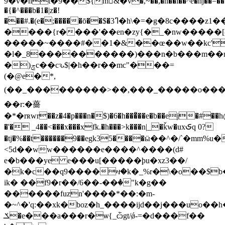
9�v�ht�9��${m&�v�,~��,�n��i��^e�ǌ��=���
�{�^���b�1�|z�!
���#.�(e�;�����ō��$�3ߣ�h\�=�g�8c����z1��gۑ���}q���p�l���� 7j1��d��n��zm{�_]l\̺-;]�#p~��#p%ź�8�7�f"g�iˮg�ax�>�2���ve�n�7�'���.���]��̣�&���^]
����{r����'��en�zy{�_�nw�����[
�����~����#��1�&��œ��w��kc'dwl��&^��
�l�_8����������)���n�b���m��n�
�)ݘc��cԅ$|�h��r��mc"���=
(�@e�*,
(��_���������>��,���_�����o����iﰿ�0=�w
��r:�薔
�*�rʀwr��z�4�p���n�$)�6�h���̃��e�b��ej�#��
�'� _4��<���x���xfk.�h���>k���n|_�ǩw�uxᮈq 0?
�tj�%��t������9��egk35����ӹ��^�/`�mm%
<5d��ww������e����^����(d#
e�b���ye e���u[�����ϸu�xz3��/
�k�c��q9����ዛ�k�_%r�\�o��$b��΃اi&�>ms $3q���@őm�)$�
ik� ��f9�r��/6��-��ٝ�"k�g��
������fuzn'����*��:�m-
�~^�'q:��xk�boz�h_����ijd��j���uo�
ݎ�e���a���r�ѡ{_ѽgt/ǿ-=�d���f��