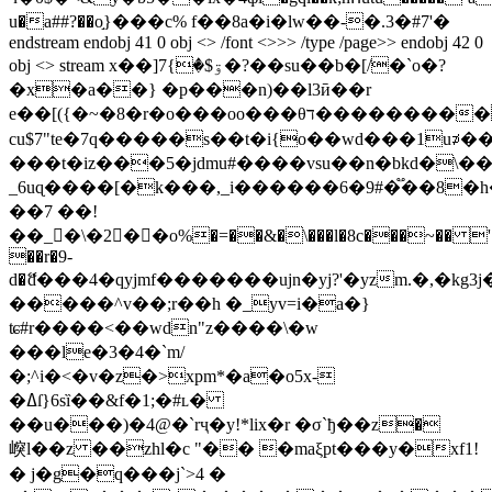
u�a##?��o֣}���c% f��8a�i�lw��-�.3�#7'�
endstream endobj 41 0 obj <> /font <>>> /type /page>> endobj 42 0
obj <> stream x��]ۊ$�}7�?��su��b�[/�`o�?
�x�a��} �p���n)��l3ӣ��r
e��[({�~�8�r�o���oo���θד����������g���`]x�j��&�olb���7q�k������x;��ǐ����y�����c���߾��'.��'e����/ o�l��������o��������ӯkwu�:h�������&
cu$7"te�7q�����s��t�i{o��wd���1u⊅�
���t�iz���5�jdmu#����vsu��n�bkd�\�
_6uɋ����[�k���,_i������6�9#�֟��8�
��7 ��!
��_�\�2��o%�=��&�\���l�8c���~�� '�
��r�9-
d�ޭd���4�qyjmf�������ujn�yj?'�yzm.�,�
�����^v��;r��h �_yv=i�a�}
ʨ#r����<��wdn"z����\�w
���le�3�4�`m/
�;^i�<�v�z�>xpm*�a�o5x-
�ߡſ}6sȉ��&f�1;�#ʟ�
��u���)�4@�`rҷ�y!*lix�r �σ`ђ��z�
㟮l��z ��zhl�c "�� �maξpt���y�xf1!
� j�g�q���j`>4 �