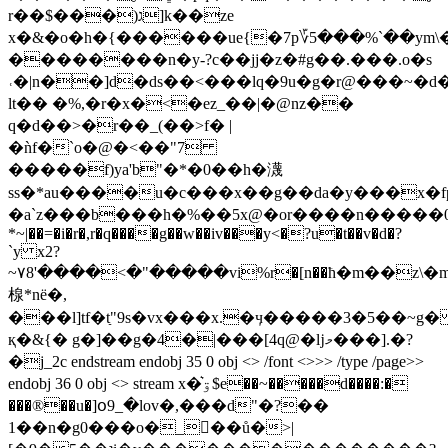
r��$���)ג]k��ze
x�&�o�h�{������ue{�7p؆5���%`��ym\��
��������n�y-?c��jj�z�#g��.���.o�s
˓�|n��]d�ds��<���lq�9u�g�r@���~�d
lt�� �%,�r�x�<�ez_��|�@nz��
q�d��>�r��_(��>f� |
�ǹf�`o�@�<��"7
�����f)ya'b"�*�0��h�瀎
ss�*au����u�c���x��g��da�y���x�f
�a`z���b���h�%��5x@�or����n�����0�
*~|��=�i�r�,r�q����g��w��iv���y<�?u�t��v�d�?
`y x2?
~۷8'����<�"�����vi%r�[n��ћ�m��z\
楾*nё�,
���l]tf�tַ"9s�vx���x.�ӌ�����3�5��~g
қ�&{� g�]��g�4�|���[4q@�ǉމ���].�?
�j_2c endstream endobj 35 0 obj <> /font <>>> /type /page>>
endobj 36 0 obj <> stream x�͛ۊ$e��~�����d����:�
���®��u�]օ9_�lov�,���d"�?��
1��n�g0���o�_󚍶��ů�>|