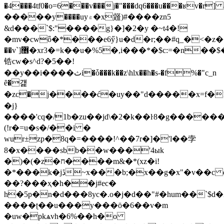
�4���4tf0�o=6���v���j�"���dq6���u���ʁv�r
�����y����uy۾�x䪥)#����zn5
&d���`$:"����g}�]�2�y �~t4�!
�mv�cwȫ�*���e6ӳ}u�d�r;��#q_�<�z��ē��j�������zؽ��uȓ
��v`]޶�xr3�=k��u�%5�,i���*�$c:=�n��$��;^_&
锆cw�s^d?�5��!
��у��i����ثi�ȱ���k��z\hlx��h�s-�f%�"c_n
ȇ�걡
�zс�j����ć�uy��"d�����x=f�1r"��:��׾���α/c��f�,l�(ў�
�j}
����'cq�/1b�zu��jd\�2�k��ŀ8�g���������'�׳'
(!r�=u�s�/��i �
wur±zp�8q�=����!^��7r�]�'l��孛
8�x����sbb��w���'4ыk
�)�(�z�ח����m&�*(xz�i!
�*���k�jڐ~x���b;�x��g�x"�v��c d
��?���ҳ�h��j#ec�
h�5p�n�d���8yc�.o�j�d��"#�hum��`$d�׫�2z���j�-
����ʈ��u���y���ӧ�6��v�m
�uw�pkѧvh�6%��h�o