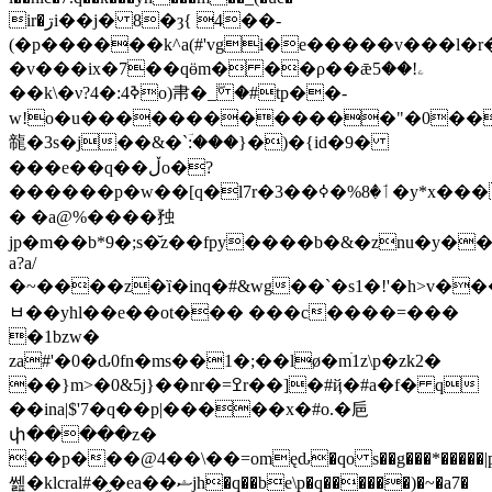
ir�ڗi��j� 8�ȝ{ 4��-
(�p������k^a(#'vgi�e�����v���l�r
�v���ix�7��qӫm� ��ρ��ǣۦ!��5
��k\�ν?ߢ4:�4o)帇�_ۖ �#tp��-
w!o�u�������������"�0��,
㡣�3s�j��&�`ؔ:���}�)�{id�9�
���e��q��ڵo�?
������p�w��[q�l7r�3��ٲ�8%�ߦ�y*x���
� �a@%����䂈
jp�m��b*9�;s�̆z��fpy����b�&�znu�y����
a?a/
�~����z�ȉ�inq�#&wg��`�s1�!'�h>v�
ﾲ��yhl��e��ot��� ���c����=���
�1bzw�
za#'�0�ԃ0fn�ms��1�;��lø�mׄ1z\p�zk2�
��}m>�0&5j}��nr�=ߐr�
�]�#ҋ�#a�f� q
��ina|$'7�q��p|�����x�#o.�巵
փ�����z�
��p���@4��\��=om
ęԃ�qo s��g���*�����
쎒�klcral#�֦�ea��ޝjh�q��be\p�q������)�~�a7�