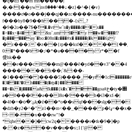
�q�d;ť��m mn�����|
�,�/[��ywnvۿ��^���8�z}�^�{�v}
����ơ�o���j��qj��zc����˫nu��������sv�
f���hy8�9��h��j�-{s_?
�9�2o��7$�ߌ�.�vtw`n�y����d��x��
�>��x<�4� � &u`.uml��y ��w����f?
�p������ay`�bo:�08nl�z���#x� �����(�k���ܐ6/
�ɛ���}`�z��{rp��ksf����܂��}
�:0*���b9�;/�*�a����y r*� �f
㑴hk��
��e���c8��m@���ȇ�yd��v3"��4
�������z��;`&:��-
�1���� ]����5)����_�ytۖ�1cl������e*
�3���?�0h����(�ɍţs�}��ĺl���
��=�k�j����a&fk���{k�x`����goa#ځ�ty�΍
a�0���0�a��l8o�!���h�i3�xf-�|
�4f�=�օ�'ݵk֢�ź��*o��sqf���slg��
�dzb�y2�^�"ƶ1��m<��_���� p�lډ=��x�����=p�\e2�i$a������86թf"�)<,�
>�-�x���rw"!�
*qhe��]�cw2q�����s�tk�9�]�p
�: �z�o��v��u��s:;1{'@�