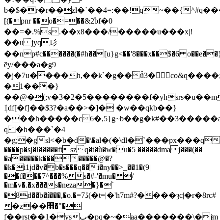
b�$�r�r��zl�`��4=:��!q~��{^#q���=i��>�ff�9ҕg�ي�k�$��u
[(�pnr ��o�=��&2֜bf�0
��=�.%s.��x8���/�����u���x|!
��u jyq㣉
��np#c������(�#h��[u}g<��'8���x��$�6 o��e��
ӗy/���a�g9
�j�7u����h,��k`�g��ǚ3�co&q���
�1���}
��@�(;v�3�2�5��������f�yhsrs�u�
ܲ1df[�f]��$3?�a��>�]� �w��qkb��}
���h�����c6�,5}g~b��g�k#��3�����a(��
q �h���`�4
�g;�gsl<�b�ԁ�\�al�(�\dl�`���px���qx��q\fbh�٣be
����p�sj�l�����ftszq�t�ù�w�u�5 �����dmaj���(��
�a�����k��������@�?
�k�i1jd�v�b�s���q��i�ny��>_��1�(9|
��f���7^���%s�#-'�mu� /
�m�v�.�x���s�neּza�}�`
�8d��b�í���,�o.�=ڐ7(�t=|�'h7m#?����ȝc|�r�8rc#
�z��௝�"�
f��rst��1�ysڀ�pq�~�aa�������\�jͭm