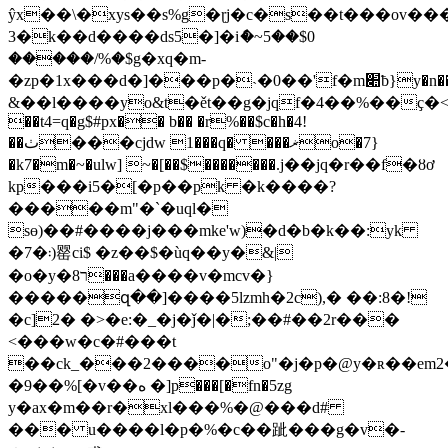
ŷx��\�xys��s%g�ɽj�c�s��t���ov�
3�k��d����ds5�]�iެ�~5��$0
�����/%�$g�xq�m-
�zp�1x���d�]���p�˴�0��'f�m׊ƀ}y�n��p���ܨ�rh�׏=��u���
&��l����yo&t�ět��g�jqf�4��%��ҫ�<�pmlq
��t4=q�g$#px�� b�� �r%��$c�h�4!
��ٺ���cjdw 1���q� ���ޜo�7}
�k7�m�~�ulw] ~�[��$�������.j��jq�r��f�ȣơ
kp���i5�[�p��pk �k����?
�����m"�`�uql�
sө)��#����j���mke'w)�d�b�k��:yk
�7�܃)罂 ci$ �z��$�ùq��y�&|
�o�y�8ר���a����v�mcv�}
�����զ��]����5lzmh�2c),� ��:8�!
�c]2� �>�e:�_�j�ǰ�|�;��#��2r���
<���w�c�#���t
��ck_���2����o"�j�p�@y�ʀ��em2
�9��%[�v��ه �]p���[�fn�5zg
у�ax�m��r�xl���%�@���d#
��� u����l�p�%�c��跐���g�v�-