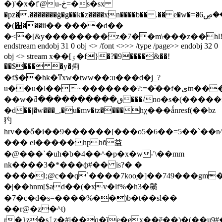
�)'�x�f'@u-ڂ=�ѕ�sx
�pz�.�������ġ�g��k�z����xn����b�� .�� e�w�=�6ޞ��ڝ�wl����{�}
�(԰���iі�� ����d��
�<�[&y��������z�7��m\���z��h
endstream endobj 31 0 obj <> /font <>>> /type /page>> endobj 32 0
obj <> stream x��[ۊ�f}�?�9����&��!
��$��� �y�痢
�f$��hk�ͳxw�tww��:u���d�j_?
u��
u�l��~�������?:=�̇��f�یtn���
��w�ٯ����������ߥ���/no�s�(�����ͻ?
�d��|�w���_,�u�mv�tz����hχ���ǻnresf(��bz
犳
hrv��ő�i��9������[���o5�6��=5��`��n^�
��� el�����hphб益
�@���`�uh�b�4��^�p�x�w-'\��mm
nk����3�*���ф#�� is?� �
����l;@c��q`����7koo֚�]��749���gm
�|��hnm[$ad��(�xv�lf%�h3�䰍
�7�c�d�s=����%��)b�t��sӏ��
��r@�z�^t)
r�}z�sٲz�#j��q�ȉe�ex��ӗ��)�(��u9#�h<�]�{g^j*���8#r�ǫyiu(���nql2gr�=��=8�)��k��/