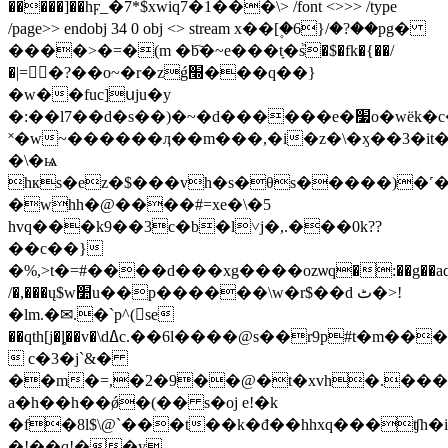
�����]��hϝ_�7*$xwiq7�1���\
> /font <>>> /type
/page>> endobj 34 0 obj <> stream x��[۪�6}/�?��pg�
����>�=�(m �b҇�~e���tָ�ٞs�$�fk�{��/
�|=񆥟�?��o~�r�zǵ׭���q��}
�w��fuc]սju�y
�:��l7��d�s��)�~�d������e�׷o�wëk�c�
˟�w~������ӆ��m���
,�i�z�\�ӽ��3�it�
�\�ѩ
hкs�ez�$���vh�s�θs�����)�
�whh�@����#=xe�\�5
һvq���k9��3c�b�l˅j�,.���0k??
��c��}
�%,>t�=#����d���xg����ozѡq�:��g��aq�%�h
/�,���ų$w׺u��p������\w�r$��d ٹ�>!
�lm.�✉.�`p^(񵦐se
��qth[j�ȴ��v�\dߡc.��6l����@s��r9p#t�m���cgq��e
 c�3�j`&�
��m�=,�2�9��@�t�xvh�.���.
a�h��h��ǿ�(�� s�oj e!�k
�f�8l$\@`���t��k�đ��hhxq���ʧh
�!��q!��y-