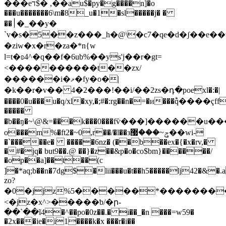
���eד$� ,��au$�py�g����n]�o
���u
�������6\m�8_u�1�sl�����j� �
��׀�_��y�
`v�s�5��z���_h�@\�c7�qe�d�ʃ��e��t
�ziw�x�r�za�*n{w
l=t�ʚ4^�q��f�6ub%��ys'j��r�gt=
<����������t��zx/
������i�މ�fy�o�|
�k��r�v�� 4�2���!��i/��2zs�դ�poexl�:�|
����0�u���u�q/xl�xy,�;#�:rg��n�=�и���ؕq����ҁf
�����
�b��ŋ�~\@&=���k���0���fѷ���]������u���֠��k
o���m%�ft2�~0,r��/�l��зݯ~���޷��wi-
�`�����e� �����6nz� (��b��ex�{�x�rv,�
�#�jq� but9��.@ ��}�z��&p�o�co$bm}������/
�op��a]��t��(c
]�*aq;b��n�7dg$�lii���u�t��h5�����lj42�&�
zo?
�0�jjz%5�����*��������r
<�jz�x^>�����ƅ/�ր-
�
�`��ĩ4�^��po�0z��.� i��_�n ���=w59�
�2x���ie�i1����k�x ���r�i��