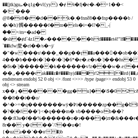
��[jtk)guܝ�q1g�vl{yy) �ɇ ӵ�fj�e�-�=1��<
�!`���
@8�e8�r�d��k�܂�fnně8��fnp����b /
�/�h}髑�����f�m�els�i=�l?�_-|ۛ
��=/m=�ad�
�sh�ɇdˋ4zރ� 1������hd����et4!"lf��l��e�s���z"������b
`��kfw|騖�el��/s�~j/
�"�w���ɤ\���_��g��ӷ��a�����ob��3_�kѳtmۥ�emo�f�v)��úf�v!z��:&�q���xmۥh��%���r��2���r�o�
4���b���i�˸]��\�˸]�6*�e�.e�s�˸]���hs
�ƃs�˸]������k������v!z���w�.e{��ۥh�o:�6��[����_��ļ���,b
��؈����r ak���z�#���hy|d���r!2[�lrd{��,d�j��u����fn��܈�l
endstream endobj 52 0 obj <> /font <>>> /type /page>> endobj 53 0
obj <> stream
x��ۊ������gg�u]��\$�02c&�'y��te���v���a3{�\�����i�u�^����?
��8��i��o/
�^�>=�q�������wÿ�߈i�����zp��g�էldz����������x06�����;l�����o�n��
�?�|�ï\��'}<�q���m� vb����o/b��?
��:83ʉ�f��%������o�϶���j�|zt�&���ɍ
8r�� y�{��`/?��u�!
{�uza��˺��nי�)b