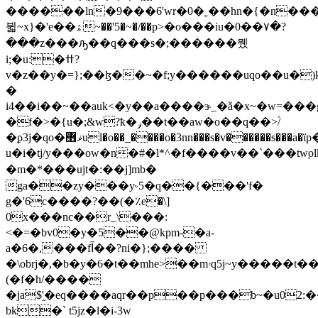
������ln�9���6'wr�0�˿��hn�{�n�
뷟~x}�'e��ۿ~��'5�~�/��p>�o���iu�0��۷�?
���z���ԡ��q���s�;������뮀
i;�u:�ߚ?
v�z��y�=};��ɮ��~�f;y������uqo��u�)
�
i4��i��~��auk<�y��a����ɝ_�ǎ�x~�w=�
�f�>�{u�;&w?ҟ�ݛ��t��aw�o��q��>֒/
�ϼ3j�qo�ޥ޾ul�o��_��͏��o�3nn���s�v������s���a�ϊp��s���a�
u�i�tj/y���ow�n�#�l*^�f����v��`���tw֚olk
�m�*���ujt�:��j]mb�
ga��zy���y˞5�q��{���'f�
g�'6c����?��(�٪e�\]
0x���nc��r_\���:
<�=�bv0�y�5��@kpm-�a-
a�6�,���fآ��?ni�};����
�\obrj�,�b�y�6�t��mhe>��mۥq5j~y�����t��,22 eg�'�8&`���^��w_�#�ր����x��_.� d��
(�f�h/����
�ja$'֦�eq����aqr��p��p���b~�u02:�
bk�` t5jz�l�i-3w