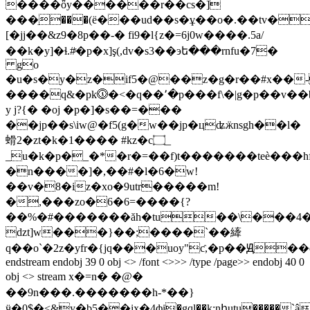
����ȫy������r��cs�]
���ֵ���(ё���ud��s�ұ��o�.��tv���
[�jj��&z9�8p��-� fi9�l{z�= 6j0w����.5a/
��k�y]�ɬ.#ͬ�p�x]ş(,dv�s3��эե���rnfu�7�
go
�u�s�y�z�if5�@��z�g�r��#x��
����q&�pk⓵�<�q��٬�p���f\�|g�p��v��b��m�=��g?
y j?{� �oj �p�]�s��=���
��jp��s\iw@�f5(g�w��jp�цʥӝnsgh��l�
螖2�zt�k�1���� #kz�c۝_
_u�k�p�_�*�r�=��f)t�������teѐ���hf
�n����]�,��#�l�6�w!
��v�8�iz�xo�9utr�����m!
�,���zo�6�6=����{?
��%�#�������ăh�tu��\���4
dzt]w���}��;����`��縴
q��o`�2z�yfr�{jq���uoy"ƈ,�p��Ԭ�
endstream endobj 39 0 obj <> /font <>>> /type /page>> endobj 40 0
obj <> stream x�=n� �@ �
��9 n���.�������h-*��}
ӵ�0$�<&y�b5��ix�4фi�gql��k;nհutu�����`â9��