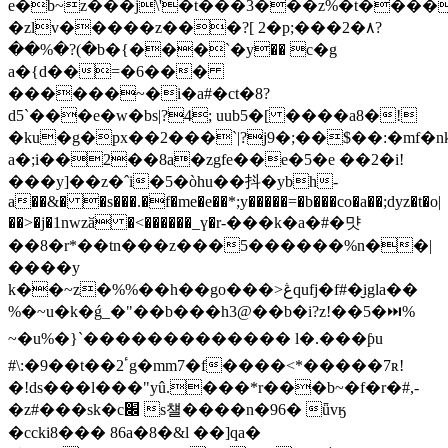
e�b~z���j\'�t���3���z%�t����
�zlv�����z���?[ 2�p;���2�٨?
��%�?(�b�{���`�у�� c�g
a�{d��=�6���
������~�i�a#�ct�8?
d5`���e�w�bs|?4; uub5�[ ����a8�!
�ku�g�px��2���`|?j9�;��$��:�mf�
a�;i��2��8a�zgfe��e�5�e ��2�i!
���y]��z�ˆi�5�òhu��抖�ybh-
a��&� �s���.�f�me�e��*;y�����=�b���co�a��;dyz�t�o|
��>�j�1nwzӑ �<������_ү�r-���k�a�#�먓
��8�r*��tn���z���5������%n��|
����y
k��~z�%%��h��go���>ڠqufj�f#�̮igla��
%�~u�k�ǵ_�"��b���h3@��b�i?z!��5�⏭%
~�u%�}`���� ��������� l�.���ƥu
#\:�9��t��ٴ2g�mm7�f����<*�����7ʀ!
�!ds���l���"yû.���*r���b~�f�r�#,-
�z#���sk�c׌ s첄����n�96� ǖvӄ
�ccki8��� 86a�8�&l ��]qa�