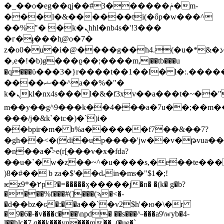
�_��o�eg��qj��#3������ݥ�m-
���l�&������ti(�őp�w���^
��%"� �k�ܢhhl�nb4s�'!3���
�г�ֈ���h֣@o�7�
z�o0�u�i�@����g��h4.(�u�*&�ڌ�d���ypu'ԃ�r�ke.h�t� c)9��r��rrbm�[k���y��/k�
�,e�!�b)g���ϱ��;����m,|��tb���u
�q���ϋ���3�}r����t��1��l� l�:.����
����ޝ��^a��%�"�
k�ܢkl�nx4s���l�&�f3xv��a���t�~��"p]ߩ-
m��y��g^9���k��4���a�7u��;��m���
���/j�&k`�tc�)�`)i�
��bpir�m� b%a������f7��&��7?
�gh��<�(di�up����'jw��v�թvua
�n��a�͌>e(r[̖���v�x�fda?
��u�`�w�z��~^�u����s,�e��te���
)8�#�� b za�$'��ԃin�ms�"$1�;!
ѥz9*�۲p?�=�����ӽ�����j�n� �(k� g�b?
����%f���#(]���(ϡ�<�-
�d��bz�ԍ�:��a��`�v2$h'�ю�\�r
�9�6�-�v���c���\npd� ��s���^-���a9\wyb�4-
l��hlc�7.q��k���yn���m��_(�ue�`