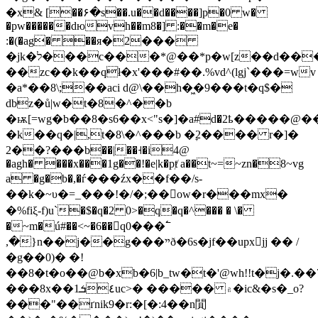
�x& [��۶�s��.u��d����]p�0 w�
�pw������dюvh��m8�] :��m�e�
:�(�ag� ��я�2���
�jk�ל���c���*@��*p�w[z��d����@
��zc��k��qׄł�x'���#��.%vd^(lgj`���=wv
�a*��8\;��aci d@\��h�͖�9���t�q$�
dbz�ů|w�t�8�^��b
�ѭ[=wg�b��8�s6��x<"s�]�a#d�2ҍ�����@��1��s��
�k��q�|,t�8\�^���b �ׇ2���� r�]�
2��?���b��|��˧�i4@
�agh� ���x���1g��!�e|k�pⱦ a��t~=~zn�8~vg
a �g�b�,�ѓ���źx��f��/s-
��k�~υ�=_���!�/�;��ow�r���mx�
�%fiξ-f)u`�$�q�2 0>�q�q�^��� � \�
�~m�ú#��<~�6��q0���߱
,�}n��j��g���ײð�6s�jf��upxjj �� /
�g��0)� �!
��8�t�o��@b�xb�6|b_tw�t�'@wh!!t�j
���8x��٤ܭ1uc>� ����� ۾�ic&�s�_o?
���"��ґnik9�r:�[�:4��n閴