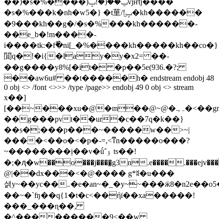
��)�s�%����)ݐ��(�!ݒvjҥtj����
�s�%���k�nh�w5�} �t荲/!ݒ֦�kh������
�9���kh��g�/�s�%���kh������-
��e_b�!m����-
i����tk:�fٗ�ni[_�%����kh�����kh��co�}
閴q�!�i{�lay�y�x2= ��-
��g����y8%[�it� �p��5e(936.�?;
��aw6u# ��t�����h� endstream endobj 48
0 obj <> /font <>>> /type /page>> endobj 49 0 obj <> stream
x��]
[��~���xu�@�m��@~@�.,ہ�<��gr�ݲ]��mi���3�)_�r]>i%��7~`����x�������i�;�'���߿9�
��g���pvt��ur�c��7q�k��}
��s�;���p���~�����w��>~|
����<��o�<�p�-=,<ͳn�����o���?
~��������ị��v�ǘ΅ۉ ts��!
�;�ԯ�w��o���j����͚g3n.e����.���ejv����e�;����x�z�
@|��dx���<�@���� g*𖧳�u���
셝y~��yc��܅�e�an~�_�y~~���ӝ8�n2e��o5�x�|
��~�`ʩ��q{1�t�c<��ήï��xa�����!
���_���ɳ��,
�^���������9<��w