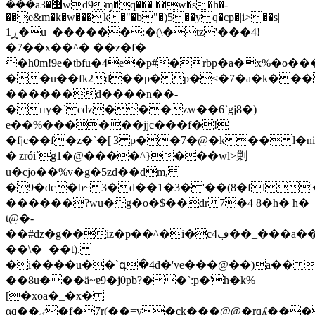
���a޳�3wd9ɱ�q��� ��w�s�h�-
��e&m�k�w���k�"�b"�)5��y q�cp�|i>��s|
ڕ1�u_������:�(\�tz'���4!
�7��x��^� ��z�f�
�h0m!9e�tbfu�4e�p#�rbp�a�x%�o��
��u��fk2d��p�p�<�7�a�k���
������d����n��-
�пy�`cǳ���zw��6`gj8�)
e��%������jjc���f�!
�fjc��f�z�`�[|3 p��7�@�k�� l�n
�|zrói`g1�@����^}���wl>剿
u�cjo��%v�g�5zd��dm,
�9�dc�b~3�d��1�3�'��(8�fl'�
������?wu�g�o�$��dr 7�4 8�h� h�
t@�-
��#dz�g��iz�p��^�i�c4ڣ��_���a��\&
��\�=��t).
�i����u��`գ�4d�'ve���@��)a�� j
��8u���ä~ɐ9�j0pb?��`:p�'h�k%
[�xoa�_�x�
αq��ٸ�̪f�7r(��=v�ck���@@�rqʎ���]!