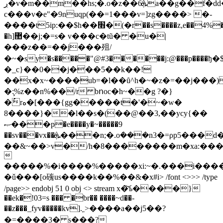
ڔ�v�m��m��hs;�.o�z��ܞ6a��g��f�dd�r
c���v�e"�9nuqp(��=1���v=]zg����> �-
����t5ip:��$h��׫�(�r��s����z,e��4%�fs��p
�h]޺��j;�=s� v���c�tũ� �u�|
���z��=��j���殂/
�~�sy�s�����"@#3������j:@���p���
�_c}��0��j���5��k��!
��x�x~����ub=�l��ȗ^h�~�z�=��j���
�:̧%z��n%��/r bոoc�h~��g ?�}
�ُrه�[���{gg�����t�'�~�w�
8����}��l��s�(��@��3,��ycy{��
ޞ���p�e����y�~�����9
��sv���vx��ܞ���n;�.o݁���n3�=ρp5���d�b�)7�a�o.: _n��p{��u��ǿ����?
��&~��>v�/h�8��������m�xa:���2i<^���k

�����%�i����%�����xi:~�.���i����
�ǔ���[o䃬us����k��%��&�x#i
> /font <>>> /type
/page>> endobj 51 0 obj <> stream x�͝ъ����}
��ek�!03=s ��� �br�� ����~d��-
��z���_fyv�����kv].˿>����a��j5��?
�=����3� s���?