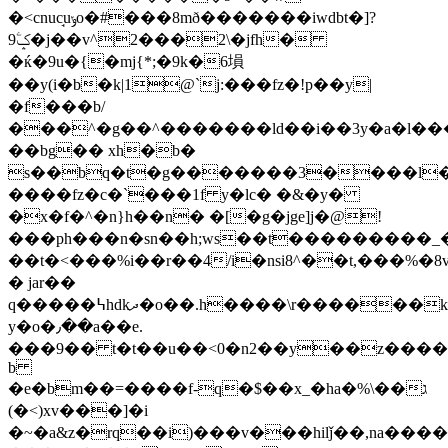
�<
cnuc̘uݸo�#���8mð�
������iwdbt�]?
9ۧݤ�j��v^2���2\�jfh�
�ќ�9u�{�mj{*;�9k�6塤
��y(i�b�k|1@`j:���fz�!p��y|
�f���b/
���^�g��^�������ld��i��3y�a�l��
��bg�� xh�b�
s��bq�t�g�������3����l
����fz�c�`���1f y�lc� �&�y�
�x�f�^�n}h��n� �[�g�jge]j�@!
���ph���n�sn��h;ws��t���������_
��t�<���%i��r��4/i�nsi8^��t,���%�8
� jar��
q�����߆hdkދ�o��.h����\r������k�l\��cw�>��p)\�q78��i�k����o�
y�o�٫��a��e.
���9�� t�t��u��<0�n2��y��z����x�
b
�e�bm��=����f-q�$��x_�ha�%\��ג
(�<)xv���]�i
�~�a&z�rq��i)���v���hilǰ��,na��