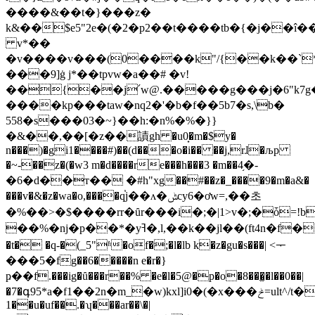
����&��t�}���z�
k&��$e5"2e�(�2�p2��t����tb�{�j��î
v*��
�v����v���(0����k"/{��k��`
���9]ġ j*��tpvw�a��# �v!
��{��j՛w@.�����g���j�6"k7
����kp���taw�nq2�'�b�f��5b7�s,\b�
558�s���03�~}��h:�n%�%�}}
�&��,��[�z��謮gh �u0̟�m�$y�
n���)�gi1����#)��(d���o�i�� ��j,rɺ�љp
�~-��z�(�w3 m�d����re���h���3 �m��4֥�-
�6�d��т�� �#h"xg��#��z�_����9�m�a&�
���v�&�z�wa�o,����q֓j��ʌ�ݰcy6�ơw=,��초
�%��>�$����rr�ȗr���i�;�|1>v�;�ȱ=!
��%�nj�p��*�yߔ�,l,��k��jl��(ft4n�f�����hм�y4�!
�t� �q-�(_5"ʱ�of�;�l�lb k�z�gu�s���| <ᅮ
���5�fg��6�����n e�r�}
ҏ��f.���ig�ȗ���r��% �e�l�5@�p�o�8���͚�l��0��|
�7�գ95*a�f1��2n�m_�w)kxl]i0�(�x���ݲ=ult^/t���v���s���x��fέؘu0�m�sknq�9��=�g�ii��hy;�=�=�'"m��^/z2�[�yw��bs*ѡne�p�����xa�ͼ�.yŏm%zx̷f��o�mi�{'���ogu%��=>��&�����b�j�]�p�
1��u�uf��.�ʮ���ar��\�|