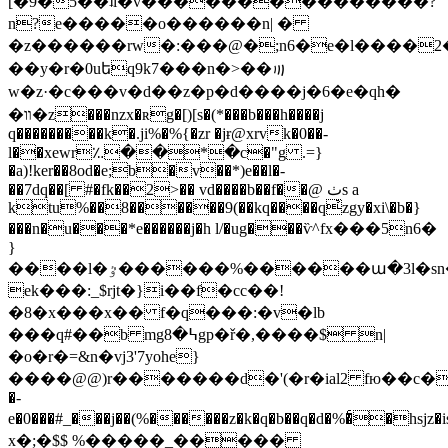
[�9�5��ʇi�v���������������?
n?e�����o������n| �
�z������rw�:���@�;n6�e�l����2
��y�r�0uեq9k7���n�>��꩟
w�z·�c���v�d��z�p�d����j�6�e�qh�
�װ�z���nzx�ʀg�[)[s�(*���b���h����j
q���������k�.ji%�%{�zr �jɍ@xrvk�0��-
l��xewr؉��*�c�"g .=}
�a)!ker��8od�e;b�v��*)e��l�-
��7dq��[ #�fk��2>�� vd����b��f��@ ٺs a
ktu%��8������9(��kq����q҆zgy�xi\�b�}
���n�u���*e������j�h l/�ug���ѷ^fx���5n6�
}
����l�ٷ������%������ա�3l�ѕn�d��b�rt5ʁ˙�f�ca�s�n>ja����nѩ%ъ�fo�kr*���k.o�ɍ�d�fjg&@j�.\�
ek���:_$rjt�}i��f�cc��!
�8�x���x�� f�q���:�v�lb
���q#��b mg߆�8gp�ř�,����$ n|
�o�r�=&n�vj3'7yohe}
����@@)r�������d�'(�r�ial2 fю��c��
�-
e�0���#_���j��(%������z�k�q�b��q�d�%�ͨ�hsjz�is
x�;�$$ %�����_�����