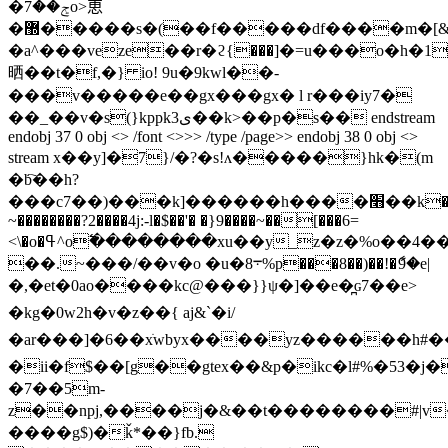
�ݮ��7o>恵
�޽�����s�(��f�����df����m�[&�mod�4g���y��7(�(�g�\*�e����]d�c�>��./
�a^���veze��r�ϩ{���]�=u���o�h�1
晒��t�f,�} io! 9u�9kwl��-
���v�����e��gx���gx� l r���iy7�
��_��v�s(}kppkى3��k>��p�s�� endstream
endobj 37 0 obj <> /font <>>> /type /page>> endobj 38 0 obj <>
stream x��y]�7}/�?�s!ʌ�����}hk�(m
�b҇��h?
���c7��)���k]������h����׫��k������i3��
~��������?2����4j:-l�$��'� �}9����~��[���6=
<\�o�ߟ^o߱��������xu��y_z�z�%o��4����
��.~���/��v�o �u�8܋%p���8��)��!�ާ9�e|
�,�et�0ao����kc@���}}ψ�]��e�̪ɢ7��e>
�kg�0w2h�v�z� �{ aj&`�i/
�ar���]�6��xׂwbyx����yz������h#��
�ii�f$��[g��gtex��&p�ikc�l#%�53
�7��5m-
z��npj,����j�&��t��������#|v
����g$)�ǩ*��}fb.