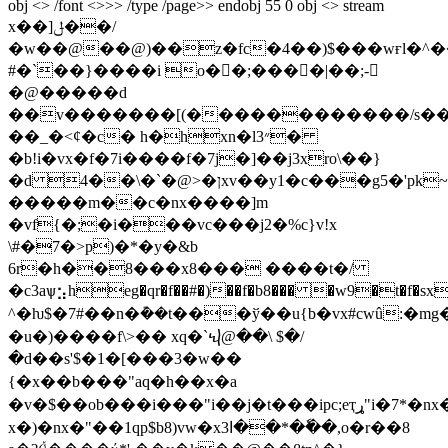
obj <> /font <>>> /type /page>> endobj 55 0 obj <> stream
x��]ݪ��/
�w��@��@)��z�fc�4��)$���wғl�^��ff��p��ϲ�o
#�`��}����i o�񯏟�;��� �|��;-
�@�����d
��v�������[(������������/s��
��_�<
ȼ�c� h�hxn�l3״�
�b!i�vx�f�7i����f�7j�]��j3xro\��}
�d 4��\�`�@>�ןxv��y1�c���g5�'pk~k�w�8�7c� &o��j�_��_^"nh��ݪ=�v
�����m��c�nx����]m
�vf{�;�i���vc���j2�%c}v!x
\#�7�>p)�*�y�&b
6r�h��8���x8��� ����t�/
�c3aѱ⣢heg�qr�f��#�)��f�b8��� �w9�t�f�sx���f��)�ؾm�
^�ƕ$�7#� �n�݊��t���ў��u{b�vx#cwû:�
�u�)����f\>�� xq�`ⴏ@��\ $�/
�d��s'$�1�[���3� w��
{�x��b���"aq�h��x�a
�v�$��ob���i���"i��j�t���ipc;eҭړ"i�7*�nx�"
x�)�nx�"��1qp$b8)vw�x3ا��*��ٗ�,o�r��8