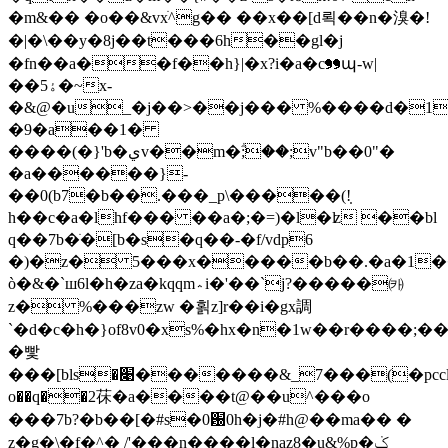
�m&�� �o��&vxׁ^g�� ��x��[d뢱��n�溴�!
�|�\��y�8j��t���6h��gl�j
�fn��a��f��h}|�x?i�a�c❠պ-w|
��ۀ5�~x-
�&@�u_�j��>��j��� %����d�1m-
�9�a��1�
����(�}'b�يv��m�ؖ;��;v"b��0"�
�a������}-
��0(b7�b��.���_p\�����(!̣
h��c�a�lhf��� ��a�;�=)�l�ʫ ��bl
q��7b�ׂ�[b�s�q��-�f/vdp6
�)�z� 5���x�����b��.�a�1��
ò�&�`ш6l�h�za�kqqm؞i�'��`j?�����㈘
z� %���zw �횕z]r��i�gx調
`�d�c�h�}of8v0�xs%�hx�n�1w��r����;
�빷
���[bls�׉�������&_7���(�pcclzf�7ƥ'�^1��i���ue
o��q��2茠�a����t@��u^���o
���7b?�b��[�#s�0԰0h�j�#h@��ma�� �
z�g�\�f�^� /'���n����l�naz8�u &%p�ݢ