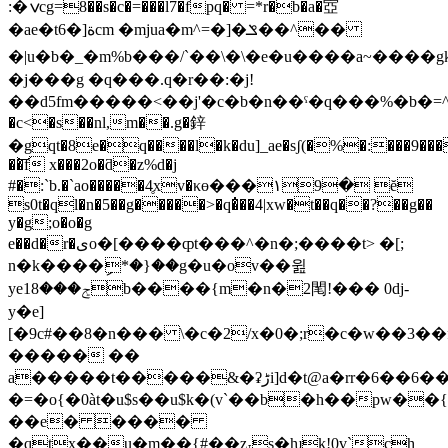
:�ݍcg=8��s�c�=���l7�fpq� =*r�b�a�㝞
�ae�t6�]ةcm �mjua�m^=�]�ݏ��^��
�|u�b�_�m%b���/`��\�\�e�u����a~����g
�j���g �q���.q�r��:�j!
��d5fm�����<��j'�c�b�n��ˤ�q���%�b�=^��*����������ی�u�j��~r�hn
�c<�s��nl,m��.g�鋅
�gqt�8e�q����l�k�du]_ae�sʃ(�%�:���9���
��͝f x���2o�ƌ�z%d�j
#�:`b.�`ao�����4̥xv�κɵ���۱9� ĕ
s0t�ql�n�5��g�����>�q�̇��4|xw�t��q��?��g��
y�g;o�o�g
e��d�r�یo�[����ȹt���^�n�;����t> �[;
n�k����ި*�}��g�u�ov��윒
yeݮ���18b����{m�n�2閐! ��� 0dj-
y�e]
[�9c#��8�n��� \�c�2/x�0�;r�c�w��3��
����� ��
a�����t�����&�ʡڑi]d�t@a�rr�6��6��y
�=�o{�0àt�u$s��u$k�(v`��b�h��pw��{d��)a�h�r�
��e� ����
�qtx��u�m��{#��z˕s�ƕk!0v`ch