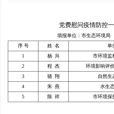
党费慰问疫情防控一
填报单位：市生态环境局
序 号
姓 名
单
1
杨 兴
市环境监
2
程 杰
环境影响评
3
骆 翔
自然生
4
朱 燕
水生
5
陈 祥
市环境保